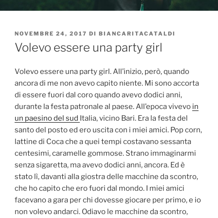
PUBBLICATO
NOVEMBRE 24, 2017
DI
BIANCARITACATALDI
IL
Volevo essere una party girl
Volevo essere una party girl. All’inizio, però, quando
ancora di me non avevo capito niente. Mi sono accorta
di essere fuori dal coro quando avevo dodici anni,
durante la festa patronale al paese. All’epoca vivevo
in
un paesino del sud
Italia, vicino Bari. Era la festa del
santo del posto ed ero uscita con i miei amici. Pop corn,
lattine di Coca che a quei tempi costavano sessanta
centesimi, caramelle gommose. Strano immaginarmi
senza sigaretta, ma avevo dodici anni, ancora. Ed è
stato lì, davanti alla giostra delle macchine da scontro,
che ho capito che ero fuori dal mondo. I miei amici
facevano a gara per chi dovesse giocare per primo, e io
non volevo andarci. Odiavo le macchine da scontro,