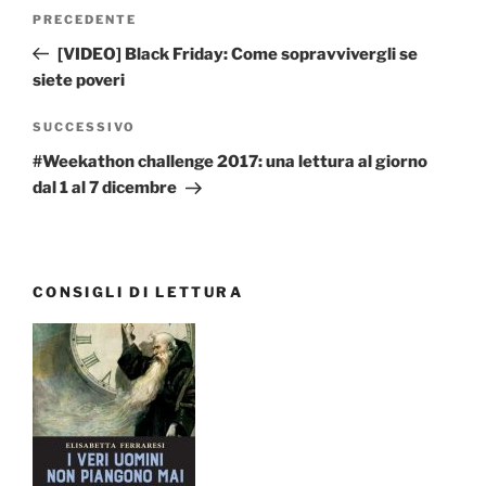
Navigazione
Articolo
PRECEDENTE
articoli
precedente:
[VIDEO] Black Friday: Come sopravvivergli se
siete poveri
Articolo
SUCCESSIVO
successivo
#Weekathon challenge 2017: una lettura al giorno
dal 1 al 7 dicembre
CONSIGLI DI LETTURA