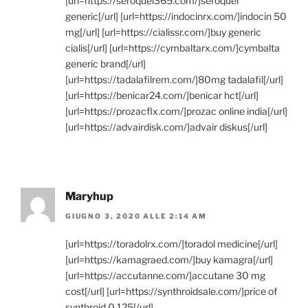
[url=https://seroquel365.com/]seroquel
generic[/url] [url=https://indocinrx.com/]indocin 50
mg[/url] [url=https://cialissr.com/]buy generic
cialis[/url] [url=https://cymbaltarx.com/]cymbalta
generic brand[/url]
[url=https://tadalafilrem.com/]80mg tadalafil[/url]
[url=https://benicar24.com/]benicar hct[/url]
[url=https://prozacflx.com/]prozac online india[/url]
[url=https://advairdisk.com/]advair diskus[/url]
Maryhup
GIUGNO 3, 2020 ALLE 2:14 AM
[url=https://toradolrx.com/]toradol medicine[/url]
[url=https://kamagraed.com/]buy kamagra[/url]
[url=https://accutanne.com/]accutane 30 mg
cost[/url] [url=https://synthroidsale.com/]price of
synthroid 0.125[/url]