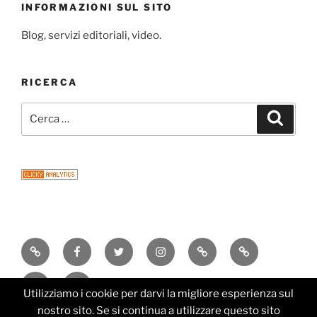
INFORMAZIONI SUL SITO
Blog, servizi editoriali, video.
RICERCA
Cerca:
Cerca
Consigli
Facebook
Twitter
Instagram
Email
Newsletter
di
Research
Editorial
lettura
Utilizziamo i cookie per darvi la migliore esperienza sul
Services
nostro sito. Se si continua a utilizzare questo sito