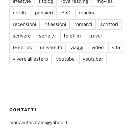
lifestyle
litblog
love reading
movies
netflix
pensieri
PhD
reading
recensioni
riflessioni
romanzi
scrittori
scrivere
serie tv
telefilm
travel
tv series
università
viaggi
video
vita
vivere all'estero
youtube
youtuber
CONTATTI
biancaritacataldi@yahoo.it