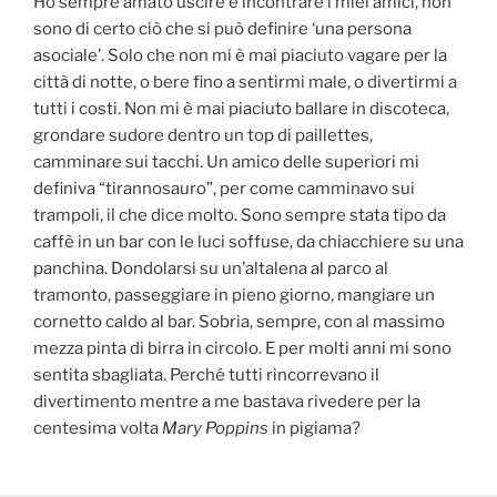
Ho sempre amato uscire e incontrare i miei amici, non
sono di certo ciò che si può definire ‘una persona
asociale’. Solo che non mi è mai piaciuto vagare per la
città di notte, o bere fino a sentirmi male, o divertirmi a
tutti i costi. Non mi è mai piaciuto ballare in discoteca,
grondare sudore dentro un top di paillettes,
camminare sui tacchi. Un amico delle superiori mi
definiva “tirannosauro”, per come camminavo sui
trampoli, il che dice molto. Sono sempre stata tipo da
caffè in un bar con le luci soffuse, da chiacchiere su una
panchina. Dondolarsi su un’altalena al parco al
tramonto, passeggiare in pieno giorno, mangiare un
cornetto caldo al bar. Sobria, sempre, con al massimo
mezza pinta di birra in circolo. E per molti anni mi sono
sentita sbagliata. Perché tutti rincorrevano il
divertimento mentre a me bastava rivedere per la
centesima volta
Mary Poppins
in pigiama?