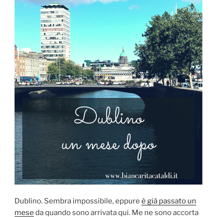
Merrion,
Dublino,
tra
bar,
parchi
e
università”
Dublino. Sembra impossibile, eppure
è già passato un
mese
da quando sono arrivata qui. Me ne sono accorta