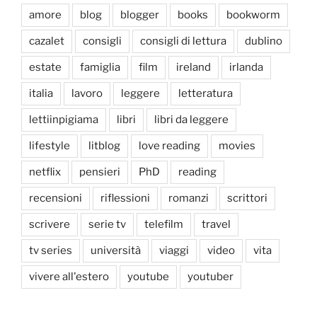
amore
blog
blogger
books
bookworm
cazalet
consigli
consigli di lettura
dublino
estate
famiglia
film
ireland
irlanda
italia
lavoro
leggere
letteratura
lettiinpigiama
libri
libri da leggere
lifestyle
litblog
love reading
movies
netflix
pensieri
PhD
reading
recensioni
riflessioni
romanzi
scrittori
scrivere
serie tv
telefilm
travel
tv series
università
viaggi
video
vita
vivere all'estero
youtube
youtuber