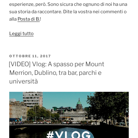
esperienze, però. Sono sicura che ognuno di noi ha una
sua storia da raccontare. Dite la vostra nei commenti o
alla
Posta di B.
!
“[VIDEO]
Leggi tutto
Le
cose
che
PUBBLICATO
OTTOBRE 11, 2017
IL
impari
[VIDEO] Vlog: A spasso per Mount
quando
Merrion, Dublino, tra bar, parchi e
vai
università
via
di
casa”