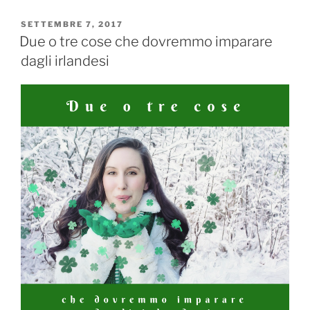
–
settembre
PUBBLICATO
SETTEMBRE 7, 2017
IL
2017.
Due o tre cose che dovremmo imparare
Cancelleria,
dagli irlandesi
abiti,
cosmetici”