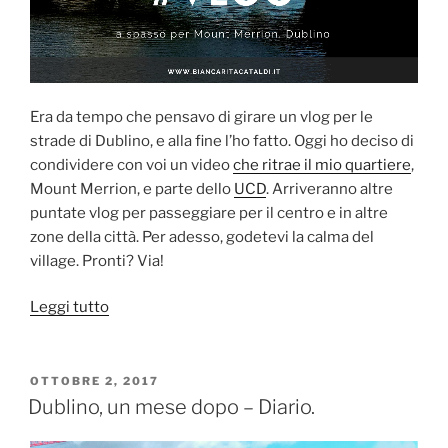
Era da tempo che pensavo di girare un vlog per le
strade di Dublino, e alla fine l’ho fatto. Oggi ho deciso di
condividere con voi un video
che ritrae il mio quartiere
,
Mount Merrion, e parte dello
UCD
. Arriveranno altre
puntate vlog per passeggiare per il centro e in altre
zone della città. Per adesso, godetevi la calma del
village. Pronti? Via!
“[VIDEO]
Leggi tutto
Vlog:
A
spasso
PUBBLICATO
OTTOBRE 2, 2017
IL
per
Dublino, un mese dopo – Diario.
Mount