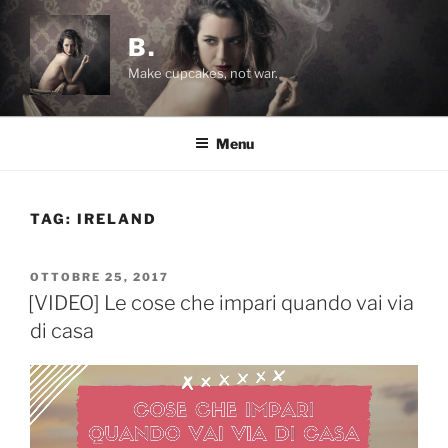
Salta
al
B.
contenuto
Make cupcakes, not war.
Menu
TAG:
IRELAND
PUBBLICATO
OTTOBRE 25, 2017
IL
[VIDEO] Le cose che impari quando vai via
di casa