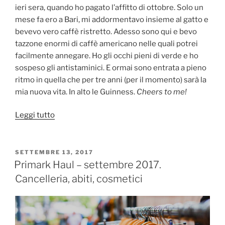
ieri sera, quando ho pagato l’affitto di ottobre. Solo un
mese fa ero a Bari, mi addormentavo insieme al gatto e
bevevo vero caffè ristretto. Adesso sono qui e bevo
tazzone enormi di caffè americano nelle quali potrei
facilmente annegare. Ho gli occhi pieni di verde e ho
sospeso gli antistaminici. E ormai sono entrata a pieno
ritmo in quella che per tre anni (per il momento) sarà la
mia nuova vita. In alto le Guinness.
Cheers to me!
“Dublino,
Leggi tutto
un
mese
dopo
PUBBLICATO
SETTEMBRE 13, 2017
IL
–
Primark Haul – settembre 2017.
Diario.”
Cancelleria, abiti, cosmetici