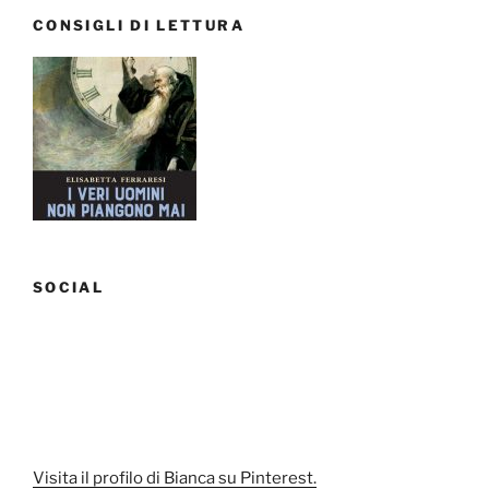
cose
CONSIGLI DI LETTURA
che
dovremmo
imparare
dagli
irlandesi”
SOCIAL
Visita il profilo di Bianca su Pinterest.