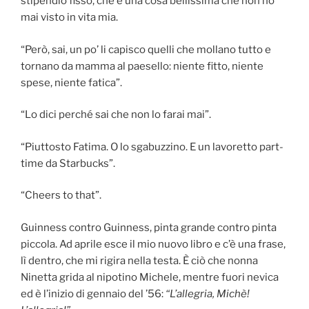
stipendio fisso, che è una cosa bellissima che non ho
mai visto in vita mia.
“Però, sai, un po’ li capisco quelli che mollano tutto e
tornano da mamma al paesello: niente fitto, niente
spese, niente fatica”.
“Lo dici perché sai che non lo farai mai”.
“Piuttosto Fatima. O lo sgabuzzino. E un lavoretto part-
time da Starbucks”.
“Cheers to that”.
Guinness contro Guinness, pinta grande contro pinta
piccola. Ad aprile esce il mio nuovo libro e c’è una frase,
lì dentro, che mi rigira nella testa. È ciò che nonna
Ninetta grida al nipotino Michele, mentre fuori nevica
ed è l’inizio di gennaio del ’56:
“L’allegria, Michè!