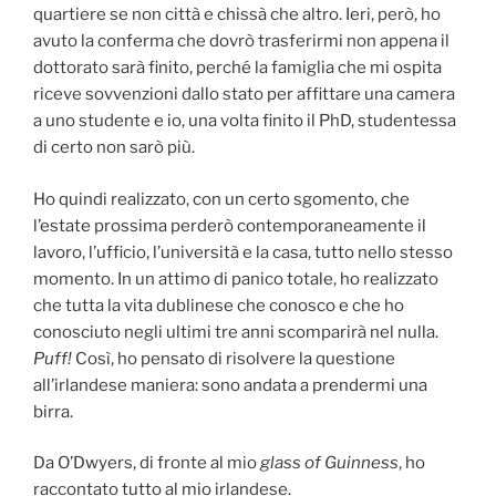
quartiere se non città e chissà che altro. Ieri, però, ho
perderò
avuto la conferma che dovrò trasferirmi non appena il
dottorato sarà finito, perché la famiglia che mi ospita
riceve sovvenzioni dallo stato per affittare una camera
a uno studente e io, una volta finito il PhD, studentessa
di certo non sarò più.
Ho quindi realizzato, con un certo sgomento, che
l’estate prossima perderò contemporaneamente il
lavoro, l’ufficio, l’università e la casa, tutto nello stesso
momento. In un attimo di panico totale, ho realizzato
che tutta la vita dublinese che conosco e che ho
conosciuto negli ultimi tre anni scomparirà nel nulla.
Puff!
Così, ho pensato di risolvere la questione
all’irlandese maniera: sono andata a prendermi una
birra.
Da O’Dwyers, di fronte al mio
glass of Guinness
, ho
raccontato tutto al mio irlandese.