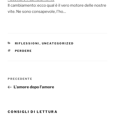
Il cambiamento: ecco qual è il vero motore delle nostre
vite. Ne sono consapevole, l'ho…
CATEGORIE
RIFLESSIONI
,
UNCATEGORIZED
TAG
PERDERE
Navigazione
Articolo
PRECEDENTE
articoli
precedente:
L’amore dopo l’amore
CONSIGLI DI LETTURA