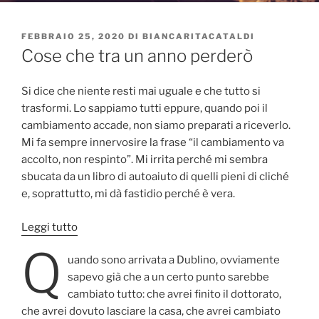
PUBBLICATO
FEBBRAIO 25, 2020
DI
BIANCARITACATALDI
IL
Cose che tra un anno perderò
Si dice che niente resti mai uguale e che tutto si
trasformi. Lo sappiamo tutti eppure, quando poi il
cambiamento accade, non siamo preparati a riceverlo.
Mi fa sempre innervosire la frase “il cambiamento va
accolto, non respinto”. Mi irrita perché mi sembra
sbucata da un libro di autoaiuto di quelli pieni di cliché
e, soprattutto, mi dà fastidio perché è vera.
:
Leggi tutto
Cose
Q
uando sono arrivata a Dublino, ovviamente
che
sapevo già che a un certo punto sarebbe
tra
cambiato tutto: che avrei finito il dottorato,
un
che avrei dovuto lasciare la casa, che avrei cambiato
anno