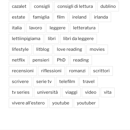
cazalet
consigli
consigli di lettura
dublino
estate
famiglia
film
ireland
irlanda
italia
lavoro
leggere
letteratura
lettiinpigiama
libri
libri da leggere
lifestyle
litblog
love reading
movies
netflix
pensieri
PhD
reading
recensioni
riflessioni
romanzi
scrittori
scrivere
serie tv
telefilm
travel
tv series
università
viaggi
video
vita
vivere all'estero
youtube
youtuber