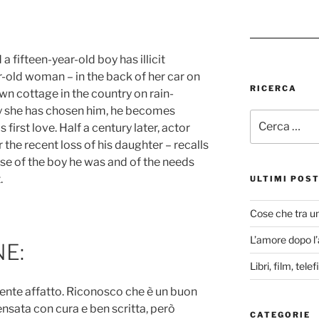
a fifteen-year-old boy has illicit
r-old woman – in the back of her car on
RICERCA
wn cottage in the country on rain-
y she has chosen him, he becomes
Cerca:
irst love. Half a century later, actor
 the recent loss of his daughter – recalls
nse of the boy he was and of the needs
.
ULTIMI POS
Cose che tra u
L’amore dopo l
NE:
Libri, film, tel
niente affatto. Riconosco che è un buon
nsata con cura e ben scritta, però
CATEGORIE