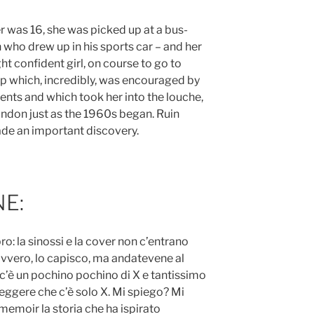
r was 16, she was picked up at a bus-
 who drew up in his sports car – and her
ht confident girl, on course to go to
ip which, incredibly, was encouraged by
ents and which took her into the louche,
ndon just as the 1960s began. Ruin
ade an important discovery.
NE:
o: la sinossi e la cover non c’entrano
avvero, lo capisco, ma andatevene al
o c’è un pochino pochino di X e tantissimo
o leggere che c’è solo X. Mi spiego? Mi
memoir la storia che ha ispirato