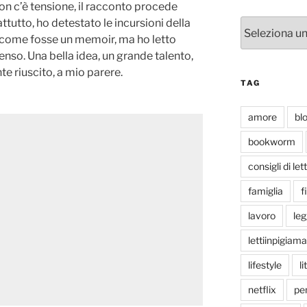
on c’è tensione, il racconto procede
ttutto, ho detestato le incursioni della
Categorie
o come fosse un memoir, ma ho letto
enso. Una bella idea, un grande talento,
te riuscito, a mio parere.
TAG
amore
bl
bookworm
consigli di let
famiglia
f
lavoro
le
lettiinpigiama
lifestyle
li
netflix
pen