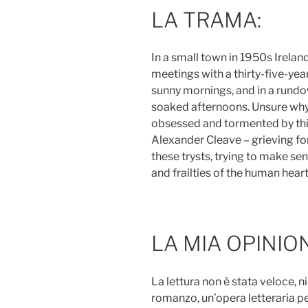
LA TRAMA:
In a small town in 1950s Ireland 
meetings with a thirty-five-yea
sunny mornings, and in a rundo
soaked afternoons. Unsure wh
obsessed and tormented by this f
Alexander Cleave – grieving for
these trysts, trying to make se
and frailties of the human heart
LA MIA OPINIO
La lettura non è stata veloce, 
romanzo, un’opera letteraria pe