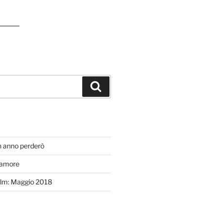
Cerca
T
n anno perderò
’amore
efilm: Maggio 2018