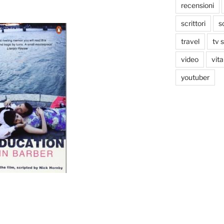
recensioni
scrittori
s
travel
tv 
video
vita
youtuber