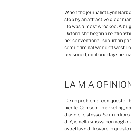
When the journalist Lynn Barbe
stop by an attractive older man
life was almost wrecked. A brig
Oxford, she began a relationsh
her conventional, suburban par
semi-criminal world of west Lo
beckoned, until one day she m
LA MIA OPINIO
C’è un problema, con questo libr
niente. Capisco il marketing, d
diavolo lo stesso. Se in un libr
di Y, io nella sinossi non vogli
aspettavo di trovare in questo 