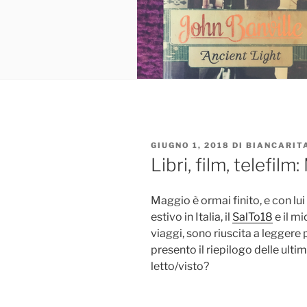
PUBBLICATO
GIUGNO 1, 2018
DI
BIANCARIT
IL
Libri, film, telefil
Maggio è ormai finito, e con lui
estivo in Italia, il
SalTo18
e il m
viaggi, sono riuscita a leggere
presento il riepilogo delle ult
letto/visto?