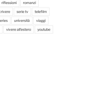
riflessioni
romanzi
crivere
serie tv
telefilm
series
università
viaggi
vivere all'estero
youtube