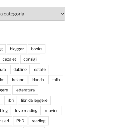
og
blogger
books
cazalet
consigli
tura
dublino
estate
ilm
ireland
irlanda
italia
ggere
letteratura
libri
libri da leggere
tblog
love reading
movies
sieri
PhD
reading