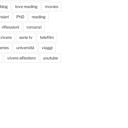
tblog
love reading
movies
sieri
PhD
reading
riflessioni
romanzi
crivere
serie tv
telefilm
series
università
viaggi
vivere all'estero
youtube