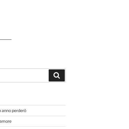
Cerca
T
n anno perderò
’amore