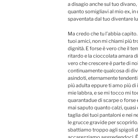
a disagio anche sul tuo divano
quanto somigliavi al mio ex, i
spaventata dal tuo diventare lu
Ma credo che tu l’abbia capito.
tuoi amici, non mi chiami più 
dignità. E forse è vero che il t
ritardo e la cioccolata amara d
vero che crescere è parte di no
continuamente qualcosa di div
asindoti, eternamente tendenti 
più adulta eppure ti amo più di i
mie labbra, e se mi tocco mi t
quarantadue di scarpe o forse e
mai saputo quanto calzi, quasi
taglia dei tuoi pantaloni e nei 
le grucce gravide per scoprirlo.
sbattiamo troppo agli spigoli de
accarezziamo aggredendoci. È 