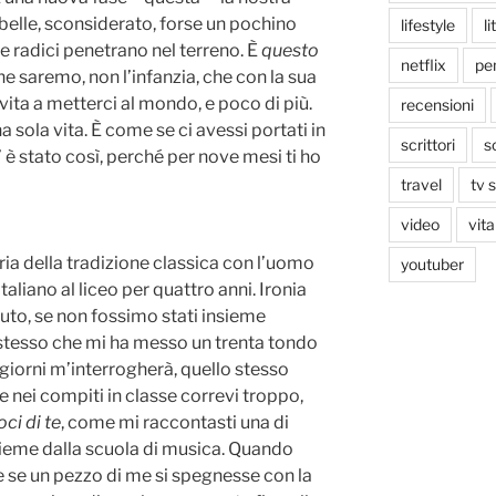
belle, sconsiderato, forse un pochino
lifestyle
li
le radici penetrano nel terreno. È
questo
netflix
pen
e saremo, non l’infanzia, che con la sua
vita a metterci al mondo, e poco di più.
recensioni
sola vita. È come se ci avessi portati in
scrittori
s
è stato così, perché per nove mesi ti ho
travel
tv 
video
vita
ria della tradizione classica con l’uomo
youtuber
italiano al liceo per quattro anni. Ironia
puto, se non fossimo stati insieme
stesso che mi ha messo un trenta tondo
 giorni m’interrogherà, quello stesso
e nei compiti in classe correvi troppo,
ci di te
, come mi raccontasti una di
ieme dalla scuola di musica. Quando
me se un pezzo di me si spegnesse con la