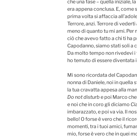
che una fase – quella iniziale, l
era appena conclusa. E, come 
prima volta si affaccia all’ado
Terrore, anzi. Terrore di vederti
meno di quanto tu mi ami. Per m
ciò che avevo fatto a chi ti ha 
Capodanno, siamo stati soli a c
Da molto tempo non rivedevi i 
ho temuto di essere diventata il
Mi sono ricordata del Capodanno
nonna di Daniele, noi in quella s
la tua cravatta appesa alla ma
Do not disturb
e poi Marco che 
e noi che in coro gli diciamo
Ci
imbarazzato, e poi va via. Il 
bello! O forse è vero che il ric
momenti, tra i tuoi amici, fuman
mio, forse è vero che in quei m