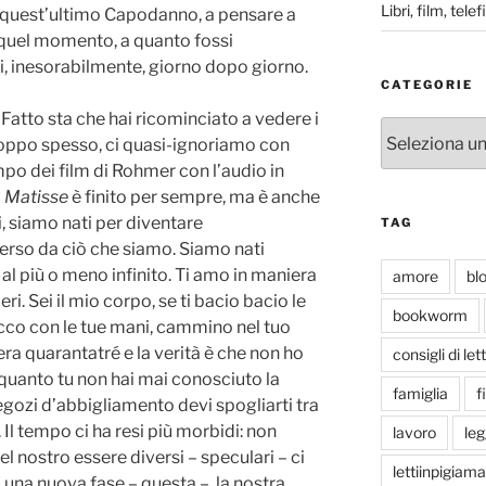
Libri, film, tel
, quest’ultimo Capodanno, a pensare a
n quel momento, a quanto fossi
i, inesorabilmente, giorno dopo giorno.
CATEGORIE
 Fatto sta che hai ricominciato a vedere i
Categorie
troppo spesso, ci quasi-ignoriamo con
empo dei film di Rohmer con l’audio in
i
Matisse
è finito per sempre, ma è anche
i, siamo nati per diventare
TAG
erso da ciò che siamo. Siamo nati
al più o meno infinito. Ti amo in maniera
amore
bl
eri. Sei il mio corpo, se ti bacio bacio le
bookworm
occo con le tue mani, cammino nel tuo
ra quarantatré e la verità è che non ho
consigli di let
 quanto tu non hai mai conosciuto la
famiglia
f
negozi d’abbigliamento devi spogliarti tra
 Il tempo ci ha resi più morbidi: non
lavoro
le
l nostro essere diversi – speculari – ci
lettiinpigiama
una nuova fase – questa – la nostra