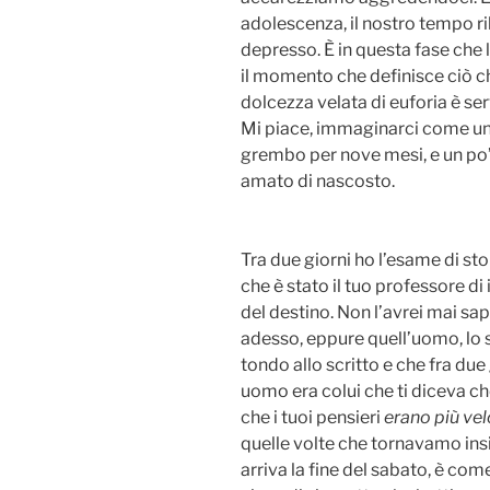
adolescenza, il nostro tempo ri
depresso. È in questa fase che 
il momento che definisce ciò ch
dolcezza velata di euforia è ser
Mi piace, immaginarci come una 
grembo per nove mesi, e un po’ 
amato di nascosto.
Tra due giorni ho l’esame di sto
che è stato il tuo professore di 
del destino. Non l’avrei mai sa
adesso, eppure quell’uomo, lo 
tondo allo scritto e che fra due
uomo era colui che ti diceva ch
che i tuoi pensieri
erano più velo
quelle volte che tornavamo ins
arriva la fine del sabato, è co