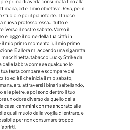
mpre prima di averla consumata fino alla
settimana, ed è il mio obiettivo.
Vivo
, per il
o studio, e poi il pianoforte, il trucco
ia nuova professoressa… tutto è
. Verso il nostro sabato. Verso il
 e leggo il nome della tua città in
o il mio primo momento lì, il mio primo
zione. E allora mi accendo una sigaretta
na macchinetta, tabacco Lucky Strike da
ia dalle labbra come se qualcuno lo
La tua testa compare e scompare dal
o ed è lì che inizia il mio sabato,
imana, e tu attraversi i binari saltellando,
 e le pietre, e poi sono dentro il tuo
re un odore diverso da quello della
ia casa, cammini con me ancorato alle
elle quali muoio dalla voglia di entrare, e
 possibile per non consumare troppo
’aprirti.