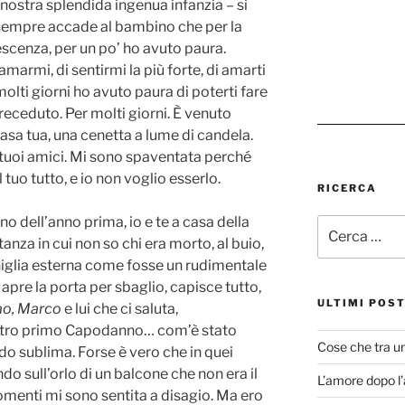
a nostra splendida ingenua infanzia – si
sempre accade al bambino che per la
lescenza, per un po’ ho avuto paura.
 amarmi, di sentirmi la più forte, di amarti
olti giorni ho avuto paura di poterti fare
preceduto. Per molti giorni. È venuto
asa tua, una cenetta a lume di candela.
tuoi amici. Mi sono spaventata perché
 tuo tutto, e io non voglio esserlo.
RICERCA
 dell’anno prima, io e te a casa della
Cerca:
tanza in cui non so chi era morto, al buio,
niglia esterna come fosse un rudimentale
apre la porta per sbaglio, capisce tutto,
ULTIMI POS
ao, Marco
e lui che ci saluta,
nostro primo Capodanno… com’è stato
Cose che tra u
ordo sublima. Forse è vero che in quei
do sull’orlo di un balcone che non era il
L’amore dopo l
omenti mi sono sentita a disagio. Ma ero