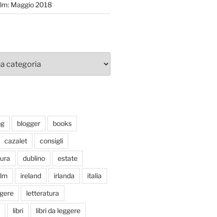
efilm: Maggio 2018
og
blogger
books
cazalet
consigli
tura
dublino
estate
ilm
ireland
irlanda
italia
ggere
letteratura
libri
libri da leggere