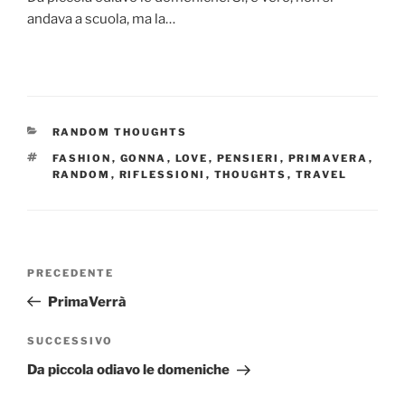
andava a scuola, ma la…
CATEGORIE
RANDOM THOUGHTS
TAG
FASHION
,
GONNA
,
LOVE
,
PENSIERI
,
PRIMAVERA
,
RANDOM
,
RIFLESSIONI
,
THOUGHTS
,
TRAVEL
Navigazione
Articolo
PRECEDENTE
articoli
precedente:
PrimaVerrà
Articolo
SUCCESSIVO
successivo
Da piccola odiavo le domeniche