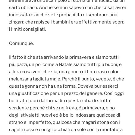
se sembrava uno scampolo di stoffa dimenticato da un
sarto ubriaco. Anche se non sapevo con che cosa l’avrei
indossata e anche se le probabilità di sembrare una
zingara che rapisce i bambini era effettivamente sopra
i limiti consigliati.
Comunque.
Il fatto è che sta arrivando la primavera e siamo tutti
più pazzi, un po’ come a Natale siamo tutti più buoni, e
allora cosa vuoi che sia, una gonna di finto raso color
melanzana tagliata male. Perché il punto, vedete, è che
questa gonna non ha una forma. Doveva pur esserci
una giustificazione per un prezzo del genere. Così oggi
ho tirato fuori dall’armadio questa roba di stoffa
scadente perché chi se ne frega, è primavera, e ho
degli stivaletti nuovi ed è bello indossare qualcosa di
strano e imperfetto, qualcosa che magari stona con i
capelli rossi e con gli occhiali da sole con la montatura