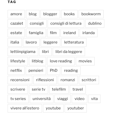
TAG
amore
blog
blogger
books
bookworm
cazalet
consigli
consigli di lettura
dublino
estate
famiglia
film
ireland
irlanda
italia
lavoro
leggere
letteratura
lettiinpigiama
libri
libri da leggere
lifestyle
litblog
love reading
movies
netflix
pensieri
PhD
reading
recensioni
riflessioni
romanzi
scrittori
scrivere
serie tv
telefilm
travel
tv series
università
viaggi
video
vita
vivere all'estero
youtube
youtuber