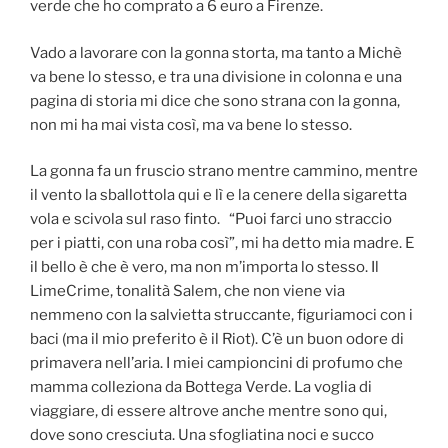
verde che ho comprato a 6 euro a Firenze.
Vado a lavorare con la gonna storta, ma tanto a Michè
va bene lo stesso, e tra una divisione in colonna e una
pagina di storia mi dice che sono strana con la gonna,
non mi ha mai vista così, ma va bene lo stesso.
La gonna fa un fruscio strano mentre cammino, mentre
il vento la sballottola qui e lì e la cenere della sigaretta
vola e scivola sul raso finto. “Puoi farci uno straccio
per i piatti, con una roba così”, mi ha detto mia madre. E
il bello è che è vero, ma non m’importa lo stesso. Il
LimeCrime, tonalità Salem, che non viene via
nemmeno con la salvietta struccante, figuriamoci con i
baci (ma il mio preferito è il Riot). C’è un buon odore di
primavera nell’aria. I miei campioncini di profumo che
mamma colleziona da Bottega Verde. La voglia di
viaggiare, di essere altrove anche mentre sono qui,
dove sono cresciuta. Una sfogliatina noci e succo