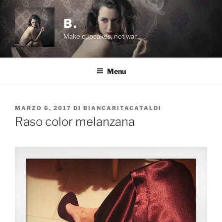
Salta
al
B.
contenuto
Make cupcakes, not war.
Menu
PUBBLICATO
MARZO 6, 2017
DI
BIANCARITACATALDI
IL
Raso color melanzana