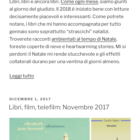
Libri, libri e ancora libri.
Come ogni mese
, siamo giunti
al giorno del giudizio. Il 2018 è iniziato bene con letture
decisamente piacevoli e interessanti. Come potrete
notare, i libri che mi hanno accompagnata per tutto
gennaio sono soprattutto “strascichi” natalizi.
Troverete racconti
ambientati al tempo di Natale
,
foreste coperte di neve e heartwarming stories. Mi si
perdoni: il Natale mi rende stucchevole e gli effetti
collaterali durano per una ventina di giorni almeno.
“Libri,
Leggi tutto
film,
telefilm:
Gennaio
PUBBLICATO
DICEMBRE 1, 2017
IL
2018”
Libri, film, telefilm: Novembre 2017