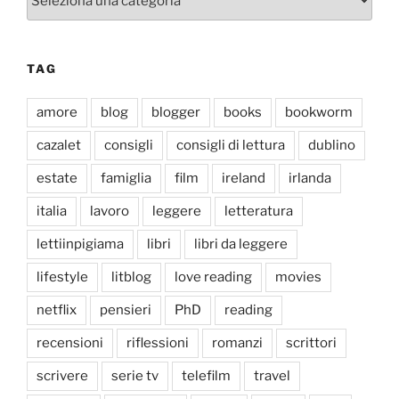
TAG
amore
blog
blogger
books
bookworm
cazalet
consigli
consigli di lettura
dublino
estate
famiglia
film
ireland
irlanda
italia
lavoro
leggere
letteratura
lettiinpigiama
libri
libri da leggere
lifestyle
litblog
love reading
movies
netflix
pensieri
PhD
reading
recensioni
riflessioni
romanzi
scrittori
scrivere
serie tv
telefilm
travel