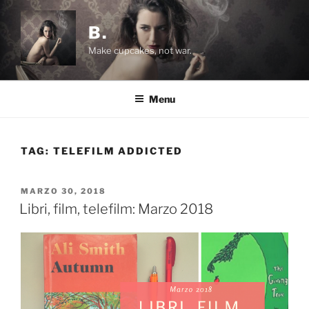
Salta
al
B.
contenuto
Make cupcakes, not war.
Menu
TAG:
TELEFILM ADDICTED
PUBBLICATO
MARZO 30, 2018
IL
Libri, film, telefilm: Marzo 2018