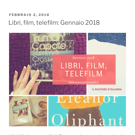
telefilm:
Marzo
PUBBLICATO
FEBBRAIO 2, 2018
IL
2018”
Libri, film, telefilm: Gennaio 2018