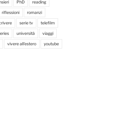
sieri
PhD
reading
riflessioni
romanzi
crivere
serie tv
telefilm
series
università
viaggi
vivere all'estero
youtube