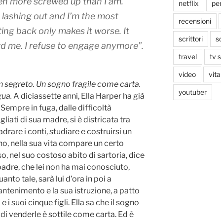
en more screwed up than I am.
netflix
pen
 lashing out and I’m the most
recensioni
ting back only makes it worse. It
scrittori
s
rd me. I refuse to engage anymore”.
travel
tv 
video
vita
n segreto. Un sogno fragile come carta.
youtuber
gua.
A diciassette anni, Ella Harper ha già
Sempre in fuga, dalle difficoltà
iati di sua madre, si è districata tra
adrare i conti, studiare e costruirsi un
rno, nella sua vita compare un certo
o, nel suo costoso abito di sartoria, dice
padre, che lei non ha mai conosciuto,
anto tale, sarà lui d’ora in poi a
antenimento e la sua istruzione, a patto
 e i suoi cinque figli. Ella sa che il sogno
i venderle è sottile come carta. Ed è