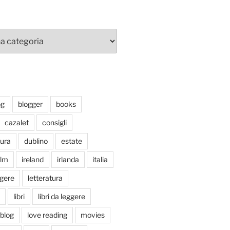
og
blogger
books
cazalet
consigli
tura
dublino
estate
ilm
ireland
irlanda
italia
ggere
letteratura
libri
libri da leggere
tblog
love reading
movies