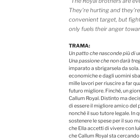
“The Royal brothers are ev
They’re hurting and they’re
convenient target, but figh
only fuels their anger towa
TRAMA:
Un patto che nasconde più di u
Una passione che non darà tre
imparato a sbrigarsela da sola. 
economiche e dagli uomini sbagl
mille lavori per riuscire a far qu
futuro migliore. Finché, un gio
Callum Royal. Distinto ma decis
di essere il migliore amico del 
nonché il suo tutore legale. In qu
sostenere le spese per il suo m
che Ella accetti di vivere con lui
che Callum Royal sta cercando d