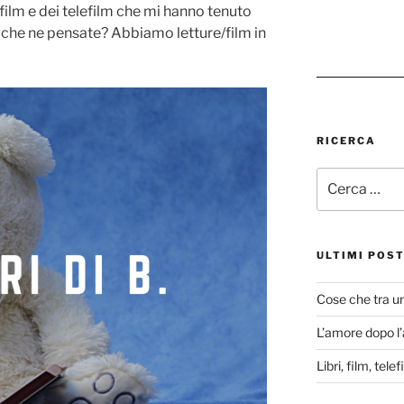
i film e dei telefilm che mi hanno tenuto
i che ne pensate? Abbiamo letture/film in
RICERCA
Cerca:
ULTIMI POS
Cose che tra u
L’amore dopo l
Libri, film, tel