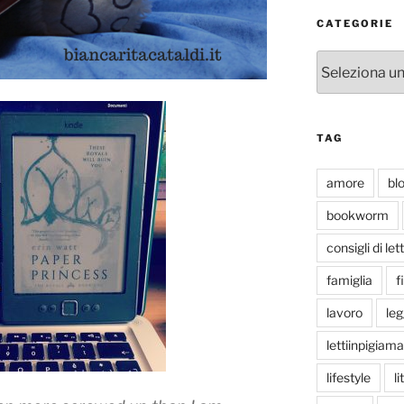
CATEGORIE
Categorie
TAG
amore
bl
bookworm
consigli di let
famiglia
f
lavoro
le
lettiinpigiama
lifestyle
li