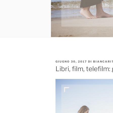
PUBBLICATO
GIUGNO 30, 2017
DI
BIANCARI
IL
Libri, film, telefil