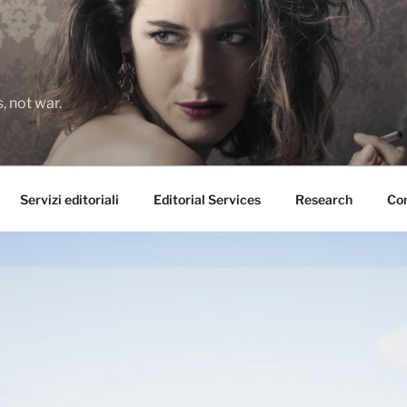
 not war.
Servizi editoriali
Editorial Services
Research
Con