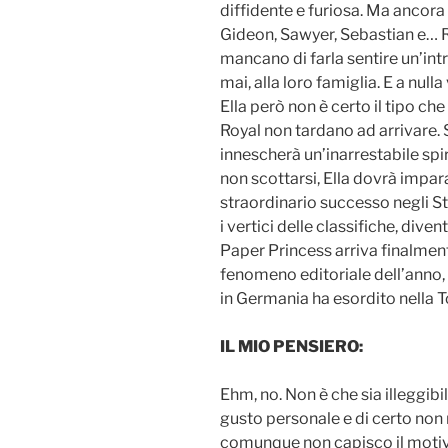
diffidente e furiosa. Ma ancora d
Gideon, Sawyer, Sebastian e… R
mancano di farla sentire un’int
mai, alla loro famiglia. E a nulla
Ella però non è certo il tipo che 
Royal non tardano ad arrivare.
innescherà un’inarrestabile spir
non scottarsi, Ella dovrà impar
straordinario successo negli Sta
i vertici delle classifiche, div
Paper Princess arriva finalment
fenomeno editoriale dell’anno, 
in Germania ha esordito nella To
IL MIO PENSIERO:
Ehm, no. Non è che sia illeggib
gusto personale e di certo non 
comunque non capisco il motivo