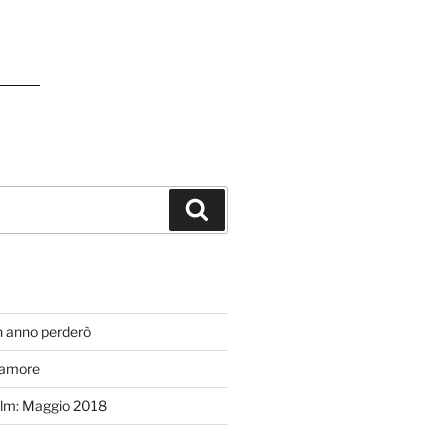
Cerca
T
n anno perderò
’amore
efilm: Maggio 2018