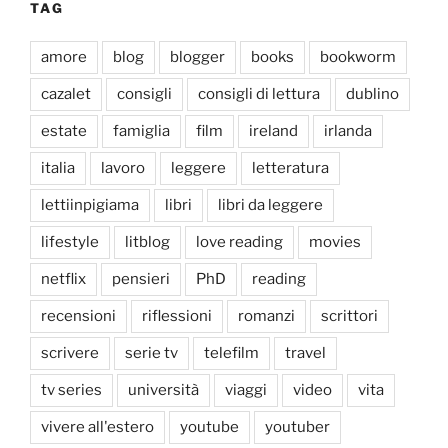
TAG
amore
blog
blogger
books
bookworm
cazalet
consigli
consigli di lettura
dublino
estate
famiglia
film
ireland
irlanda
italia
lavoro
leggere
letteratura
lettiinpigiama
libri
libri da leggere
lifestyle
litblog
love reading
movies
netflix
pensieri
PhD
reading
recensioni
riflessioni
romanzi
scrittori
scrivere
serie tv
telefilm
travel
tv series
università
viaggi
video
vita
vivere all'estero
youtube
youtuber