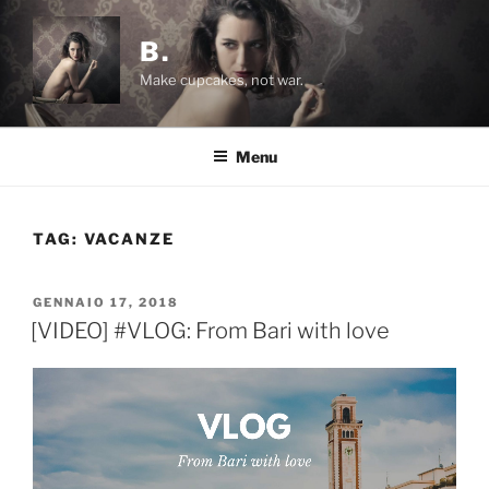
Salta
al
B.
contenuto
Make cupcakes, not war.
Menu
TAG:
VACANZE
PUBBLICATO
GENNAIO 17, 2018
IL
[VIDEO] #VLOG: From Bari with love