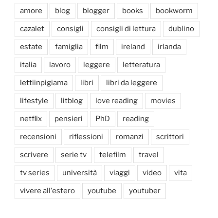
amore
blog
blogger
books
bookworm
cazalet
consigli
consigli di lettura
dublino
estate
famiglia
film
ireland
irlanda
italia
lavoro
leggere
letteratura
lettiinpigiama
libri
libri da leggere
lifestyle
litblog
love reading
movies
netflix
pensieri
PhD
reading
recensioni
riflessioni
romanzi
scrittori
scrivere
serie tv
telefilm
travel
tv series
università
viaggi
video
vita
vivere all'estero
youtube
youtuber