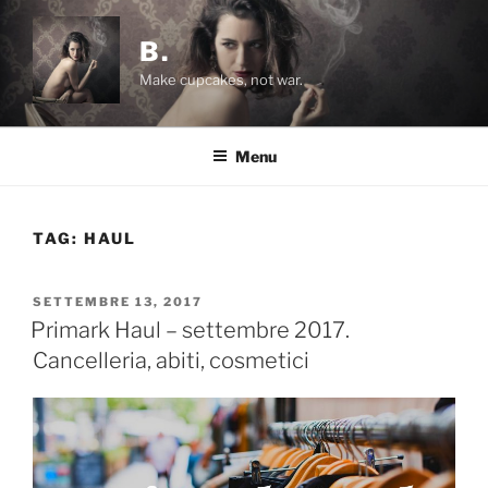
Salta
al
B.
contenuto
Make cupcakes, not war.
Menu
TAG:
HAUL
PUBBLICATO
SETTEMBRE 13, 2017
IL
Primark Haul – settembre 2017.
Cancelleria, abiti, cosmetici