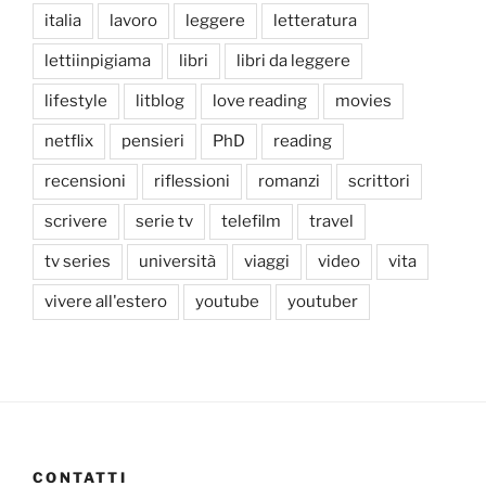
italia
lavoro
leggere
letteratura
lettiinpigiama
libri
libri da leggere
lifestyle
litblog
love reading
movies
netflix
pensieri
PhD
reading
recensioni
riflessioni
romanzi
scrittori
scrivere
serie tv
telefilm
travel
tv series
università
viaggi
video
vita
vivere all'estero
youtube
youtuber
CONTATTI