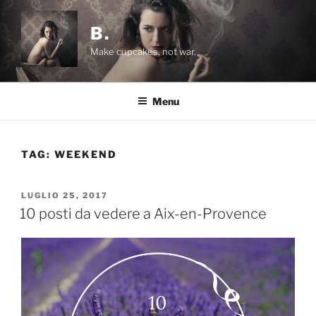
Salta
al
B.
contenuto
Make cupcakes, not war.
Menu
TAG:
WEEKEND
PUBBLICATO
LUGLIO 25, 2017
IL
10 posti da vedere a Aix-en-Provence