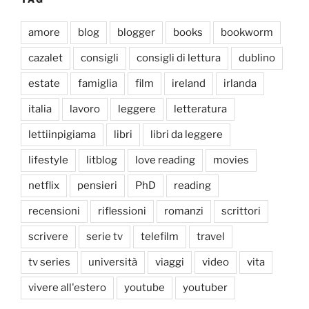
amore
blog
blogger
books
bookworm
cazalet
consigli
consigli di lettura
dublino
estate
famiglia
film
ireland
irlanda
italia
lavoro
leggere
letteratura
lettiinpigiama
libri
libri da leggere
lifestyle
litblog
love reading
movies
netflix
pensieri
PhD
reading
recensioni
riflessioni
romanzi
scrittori
scrivere
serie tv
telefilm
travel
tv series
università
viaggi
video
vita
vivere all'estero
youtube
youtuber