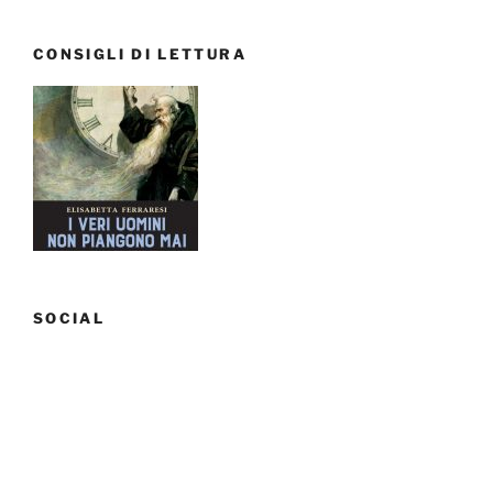
da
vedere
CONSIGLI DI LETTURA
a
Aix-
en-
Provence”
SOCIAL