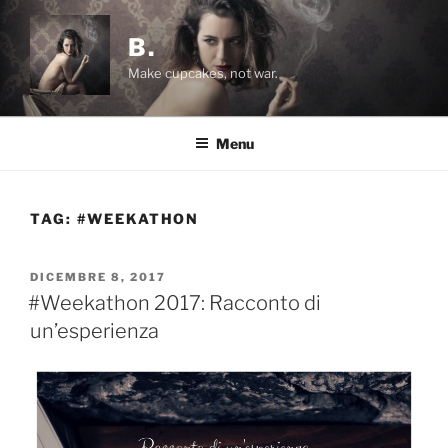
Salta
al
B.
contenuto
Make cupcakes, not war.
Menu
TAG:
#WEEKATHON
PUBBLICATO
DICEMBRE 8, 2017
IL
#Weekathon 2017: Racconto di
un’esperienza