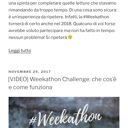
una spinta per completare quelle letture che stavamo
rimandando da troppo tempo. Di una cosa sono sicura:
è un’esperienza da ripetere. Infatti, la #Weekathon
tornerà di certo anche nel 2018. Qualcuno di voi forse
avrebbe voluto partecipare ma non ha fatto in tempo:
nessun problema! Si ripeterà
“#Weekathon
Leggi tutto
2017:
Racconto
di
PUBBLICATO
NOVEMBRE 29, 2017
IL
un’esperienza”
[VIDEO] Weekathon Challenge: che cos’è
e come funziona