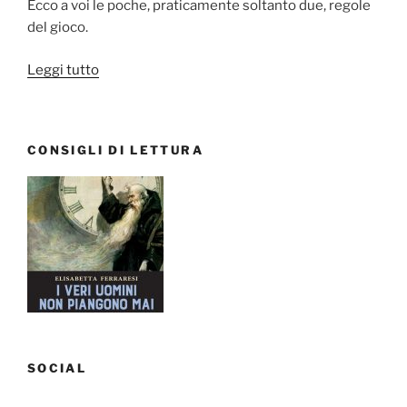
Ecco a voi le poche, praticamente soltanto due, regole
del gioco.
“#Weekathon
Leggi tutto
challenge
2017:
una
CONSIGLI DI LETTURA
lettura
al
giorno
dal
1
al
7
dicembre”
SOCIAL