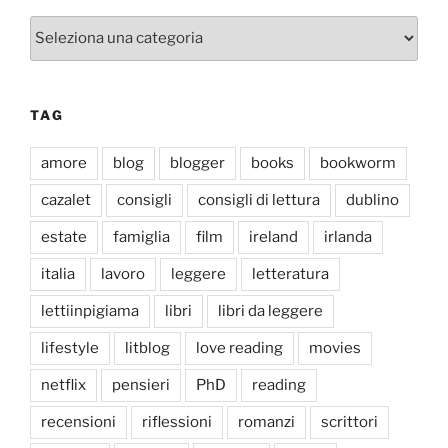
Categorie
TAG
amore
blog
blogger
books
bookworm
cazalet
consigli
consigli di lettura
dublino
estate
famiglia
film
ireland
irlanda
italia
lavoro
leggere
letteratura
lettiinpigiama
libri
libri da leggere
lifestyle
litblog
love reading
movies
netflix
pensieri
PhD
reading
recensioni
riflessioni
romanzi
scrittori