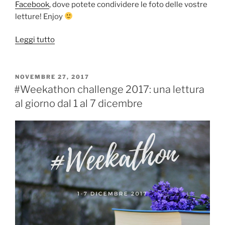
Facebook
, dove potete condividere le foto delle vostre
letture! Enjoy
“[VIDEO]
Leggi tutto
Weekathon
Challenge:
che
PUBBLICATO
NOVEMBRE 27, 2017
IL
cos’è
#Weekathon challenge 2017: una lettura
e
al giorno dal 1 al 7 dicembre
come
funziona”