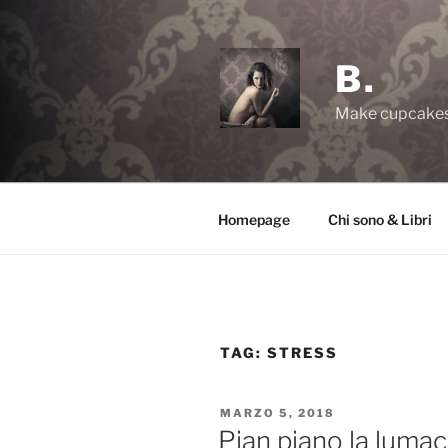
Salta
al
contenuto
B.
Make cupcakes,
Homepage
Chi sono & Libri
TAG:
STRESS
PUBBLICATO
MARZO 5, 2018
IL
Pian piano la lumac