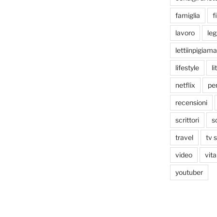
famiglia
f
lavoro
le
lettiinpigiama
lifestyle
li
netflix
pen
recensioni
scrittori
s
travel
tv 
video
vita
youtuber