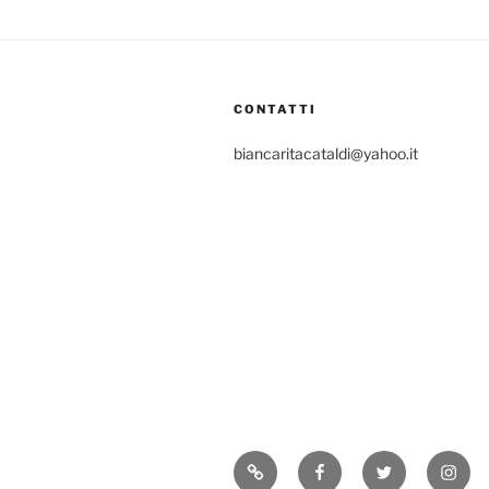
CONTATTI
biancaritacataldi@yahoo.it
Consigli
Facebook
Twitter
Insta