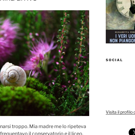
SOCIAL
Visita il profilo
nnarsi troppo. Mia madre me lo ripeteva
requentavo il conservatorio e il liceo.