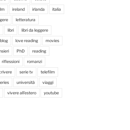
ilm
ireland
irlanda
italia
ggere
letteratura
libri
libri da leggere
tblog
love reading
movies
sieri
PhD
reading
riflessioni
romanzi
crivere
serie tv
telefilm
series
università
viaggi
vivere all'estero
youtube