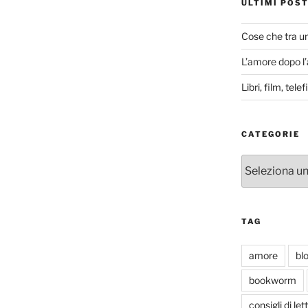
ULTIMI POS
Cose che tra u
L’amore dopo l
Libri, film, tel
CATEGORIE
Categorie
TAG
amore
bl
bookworm
consigli di let