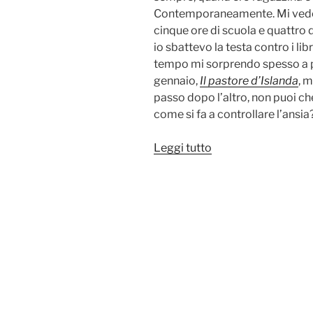
Contemporaneamente. Mi vedev
cinque ore di scuola e quattro 
io sbattevo la testa contro i li
tempo mi sorprendo spesso a pen
gennaio,
Il pastore d’Islanda
, 
passo dopo l’altro, non puoi ch
come si fa a controllare l’ansi
“Pian
Leggi tutto
piano
la
lumachina
arrivò”