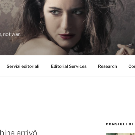
 not war.
Servizi editoriali
Editorial Services
Research
Con
CONSIGLI DI
hina arrivò