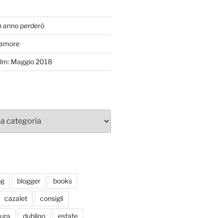
T
n anno perderò
’amore
efilm: Maggio 2018
og
blogger
books
cazalet
consigli
tura
dublino
estate