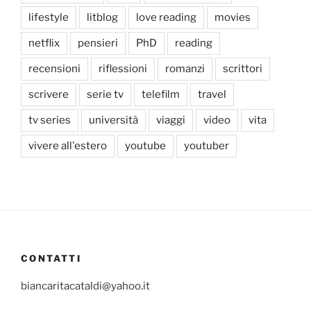
lifestyle
litblog
love reading
movies
netflix
pensieri
PhD
reading
recensioni
riflessioni
romanzi
scrittori
scrivere
serie tv
telefilm
travel
tv series
università
viaggi
video
vita
vivere all'estero
youtube
youtuber
CONTATTI
biancaritacataldi@yahoo.it