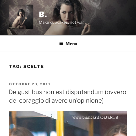
Salta
al
B.
contenuto
Make cupcakes, not war.
Menu
TAG:
SCELTE
PUBBLICATO
OTTOBRE 23, 2017
IL
De gustibus non est disputandum (ovvero
del coraggio di avere un’opinione)