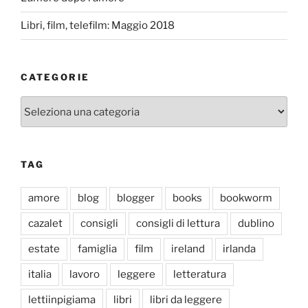
Libri, film, telefilm: Maggio 2018
CATEGORIE
Categorie
TAG
amore
blog
blogger
books
bookworm
cazalet
consigli
consigli di lettura
dublino
estate
famiglia
film
ireland
irlanda
italia
lavoro
leggere
letteratura
lettiinpigiama
libri
libri da leggere