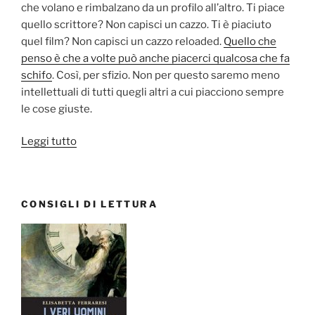
che volano e rimbalzano da un profilo all’altro. Ti piace
quello scrittore? Non capisci un cazzo. Ti è piaciuto
quel film? Non capisci un cazzo reloaded.
Quello che
penso è che a volte può anche piacerci qualcosa che fa
schifo
. Così, per sfizio. Non per questo saremo meno
intellettuali di tutti quegli altri a cui piacciono sempre
le cose giuste.
“De
Leggi tutto
gustibus
non
est
CONSIGLI DI LETTURA
disputandum
(ovvero
del
coraggio
di
avere
un’opinione)”