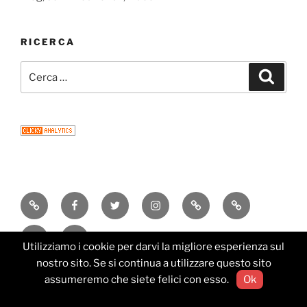
RICERCA
Cerca:
Cerca
Consigli
Facebook
Twitter
Instagram
Email
Newsletter
di
Research
Editorial
lettura
Utilizziamo i cookie per darvi la migliore esperienza sul
Services
nostro sito. Se si continua a utilizzare questo sito
Proudly powered by WordPress
assumeremo che siete felici con esso.
Ok