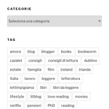
CATEGORIE
Categorie
TAG
amore
blog
blogger
books
bookworm
cazalet
consigli
consigli di lettura
dublino
estate
famiglia
film
ireland
irlanda
italia
lavoro
leggere
letteratura
lettiinpigiama
libri
libri da leggere
lifestyle
litblog
love reading
movies
netflix
pensieri
PhD
reading