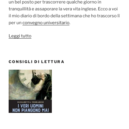
un bel posto per trascorrere qualche giorno in
tranquillità e assaporare la vera vita inglese. Ecco a voi
il mio diario di bordo della settimana che ho trascorso lì
per un
convegno universitario
.
“Lancaster,
Leggi tutto
Lancashire:
Diario
di
CONSIGLI DI LETTURA
bordo”