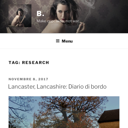
Salta
al
B.
contenuto
Make cupcakes, not war.
Menu
TAG:
RESEARCH
PUBBLICATO
NOVEMBRE 8, 2017
IL
Lancaster, Lancashire: Diario di bordo