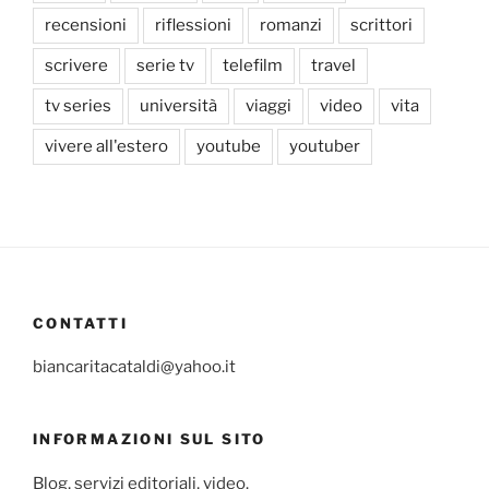
recensioni
riflessioni
romanzi
scrittori
scrivere
serie tv
telefilm
travel
tv series
università
viaggi
video
vita
vivere all'estero
youtube
youtuber
CONTATTI
biancaritacataldi@yahoo.it
INFORMAZIONI SUL SITO
Blog, servizi editoriali, video.