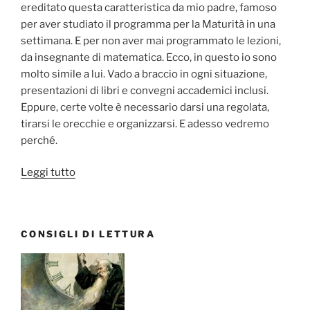
ereditato questa caratteristica da mio padre, famoso
per aver studiato il programma per la Maturità in una
settimana. E per non aver mai programmato le lezioni,
da insegnante di matematica. Ecco, in questo io sono
molto simile a lui. Vado a braccio in ogni situazione,
presentazioni di libri e convegni accademici inclusi.
Eppure, certe volte è necessario darsi una regolata,
tirarsi le orecchie e organizzarsi. E adesso vedremo
perché.
“Daily
Leggi tutto
planning:
perché
è
CONSIGLI DI LETTURA
importante
e
dove
trovare
planner