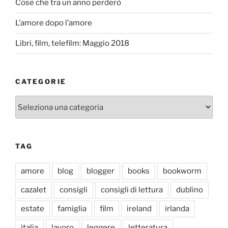
Cose che tra un anno perderò
L’amore dopo l’amore
Libri, film, telefilm: Maggio 2018
CATEGORIE
Categorie
TAG
amore
blog
blogger
books
bookworm
cazalet
consigli
consigli di lettura
dublino
estate
famiglia
film
ireland
irlanda
italia
lavoro
leggere
letteratura