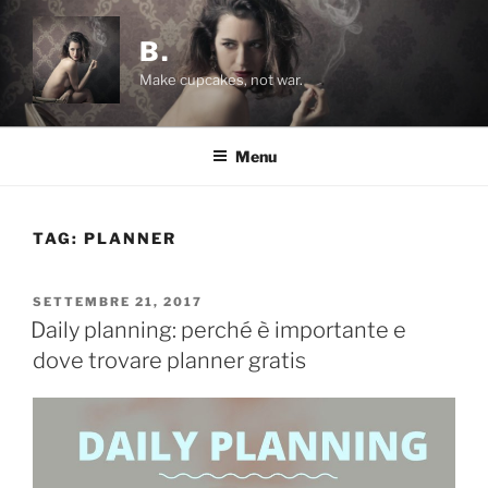
Salta
al
B.
contenuto
Make cupcakes, not war.
Menu
TAG:
PLANNER
PUBBLICATO
SETTEMBRE 21, 2017
IL
Daily planning: perché è importante e
dove trovare planner gratis