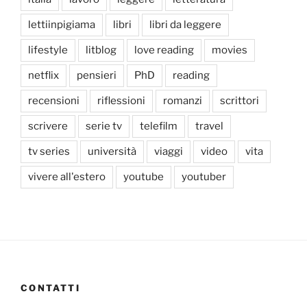
lettiinpigiama
libri
libri da leggere
lifestyle
litblog
love reading
movies
netflix
pensieri
PhD
reading
recensioni
riflessioni
romanzi
scrittori
scrivere
serie tv
telefilm
travel
tv series
università
viaggi
video
vita
vivere all'estero
youtube
youtuber
CONTATTI