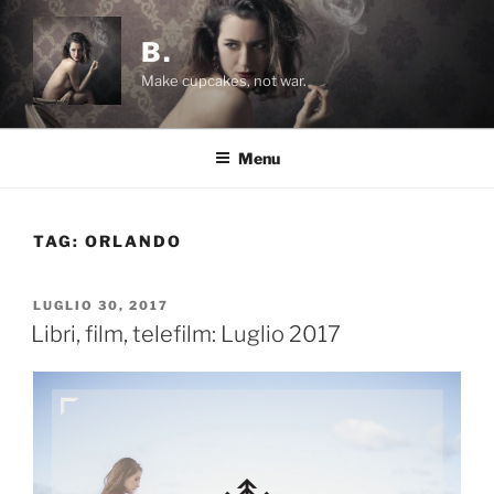
Salta
al
B.
contenuto
Make cupcakes, not war.
Menu
TAG:
ORLANDO
PUBBLICATO
LUGLIO 30, 2017
IL
Libri, film, telefilm: Luglio 2017