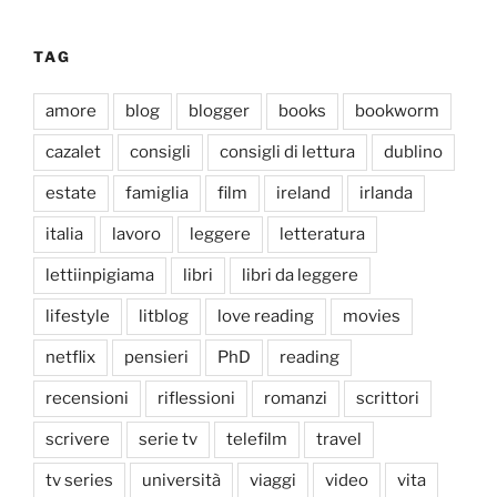
TAG
amore
blog
blogger
books
bookworm
cazalet
consigli
consigli di lettura
dublino
estate
famiglia
film
ireland
irlanda
italia
lavoro
leggere
letteratura
lettiinpigiama
libri
libri da leggere
lifestyle
litblog
love reading
movies
netflix
pensieri
PhD
reading
recensioni
riflessioni
romanzi
scrittori
scrivere
serie tv
telefilm
travel
tv series
università
viaggi
video
vita