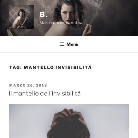
Salta
al
B.
contenuto
Make cupcakes, not war.
Menu
TAG:
MANTELLO INVISIBILITÀ
PUBBLICATO
MARZO 26, 2018
IL
Il mantello dell’invisibilità