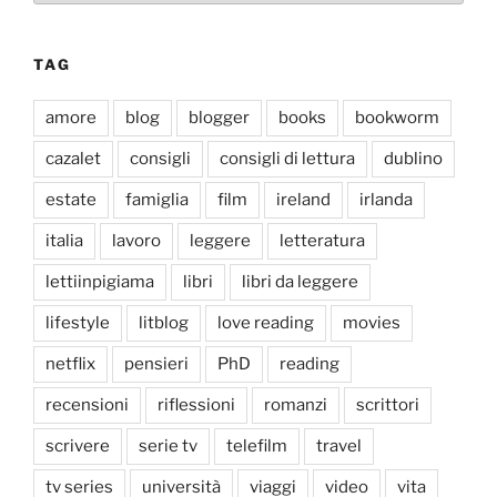
TAG
amore
blog
blogger
books
bookworm
cazalet
consigli
consigli di lettura
dublino
estate
famiglia
film
ireland
irlanda
italia
lavoro
leggere
letteratura
lettiinpigiama
libri
libri da leggere
lifestyle
litblog
love reading
movies
netflix
pensieri
PhD
reading
recensioni
riflessioni
romanzi
scrittori
scrivere
serie tv
telefilm
travel
tv series
università
viaggi
video
vita