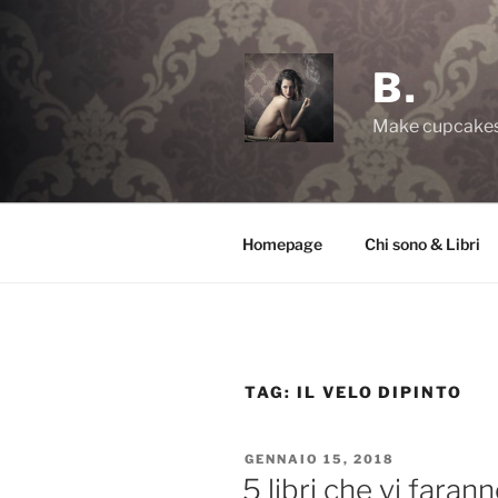
Salta
al
contenuto
B.
Make cupcakes,
Homepage
Chi sono & Libri
TAG:
IL VELO DIPINTO
PUBBLICATO
GENNAIO 15, 2018
IL
5 libri che vi faran