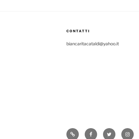
CONTATTI
biancaritacataldi@yahoo.it
Consigli
Facebook
Twitter
Insta