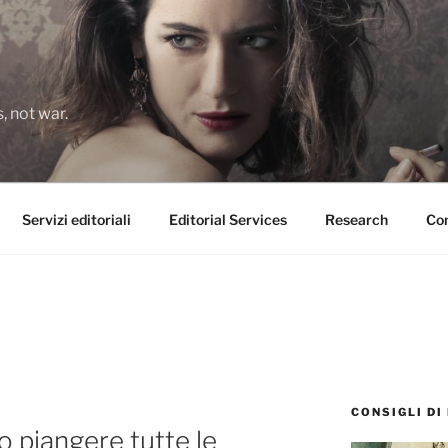
 not war.
Servizi editoriali
Editorial Services
Research
Con
CONSIGLI DI
no piangere tutte le