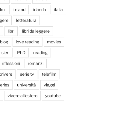
ilm
ireland
irlanda
italia
ggere
letteratura
libri
libri da leggere
tblog
love reading
movies
sieri
PhD
reading
riflessioni
romanzi
crivere
serie tv
telefilm
series
università
viaggi
vivere all'estero
youtube