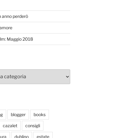
T
n anno perderò
’amore
efilm: Maggio 2018
og
blogger
books
cazalet
consigli
tura
dublino
estate