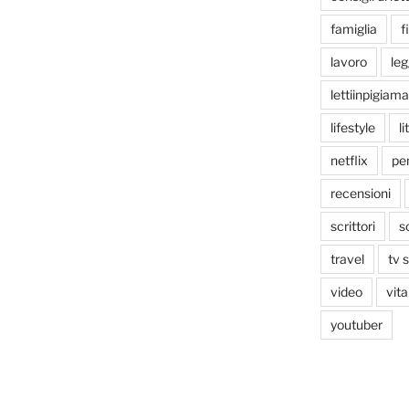
famiglia
f
lavoro
le
lettiinpigiama
lifestyle
li
netflix
pen
recensioni
scrittori
s
travel
tv 
video
vita
youtuber