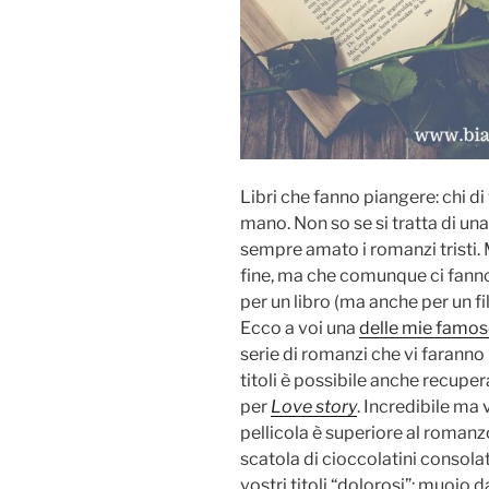
Libri che fanno piangere: chi di v
mano. Non so se si tratta di un
sempre amato i romanzi tristi. M
fine, ma che comunque ci fanno
per un libro (ma anche per un f
Ecco a voi una
delle mie famose 
serie di romanzi che vi faranno 
titoli è possibile anche recuper
per
Love story
. Incredibile ma 
pellicola è superiore al romanz
scatola di cioccolatini consola
vostri titoli “dolorosi”: muoio da