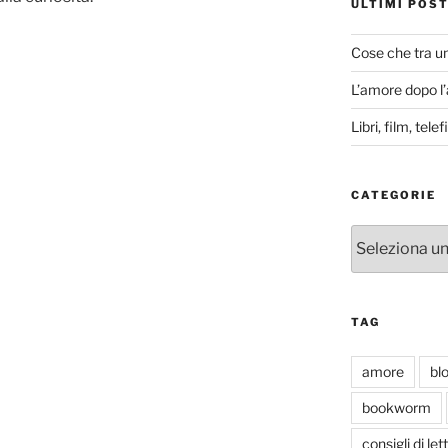
ULTIMI POS
Cose che tra u
L’amore dopo l
Libri, film, tel
CATEGORIE
Categorie
TAG
amore
bl
bookworm
consigli di let