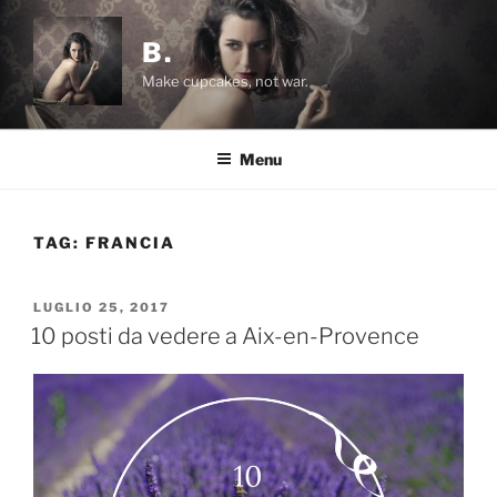
Salta
al
B.
contenuto
Make cupcakes, not war.
Menu
TAG:
FRANCIA
PUBBLICATO
LUGLIO 25, 2017
IL
10 posti da vedere a Aix-en-Provence