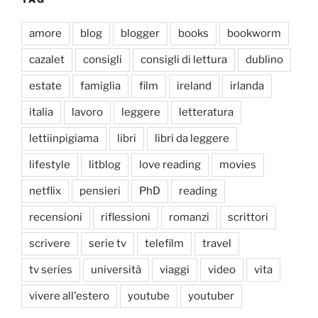
amore
blog
blogger
books
bookworm
cazalet
consigli
consigli di lettura
dublino
estate
famiglia
film
ireland
irlanda
italia
lavoro
leggere
letteratura
lettiinpigiama
libri
libri da leggere
lifestyle
litblog
love reading
movies
netflix
pensieri
PhD
reading
recensioni
riflessioni
romanzi
scrittori
scrivere
serie tv
telefilm
travel
tv series
università
viaggi
video
vita
vivere all'estero
youtube
youtuber