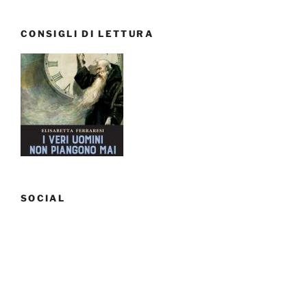
da
vedere
CONSIGLI DI LETTURA
a
Aix-
en-
Provence”
SOCIAL