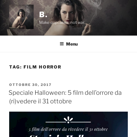
Salta
al
B.
contenuto
Make cupcakes, not war.
Menu
TAG:
FILM HORROR
PUBBLICATO
OTTOBRE 30, 2017
IL
Speciale Halloween: 5 film dell’orrore da
(ri)vedere il 31 ottobre