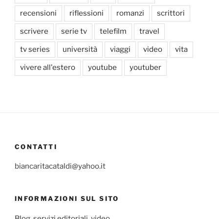
recensioni
riflessioni
romanzi
scrittori
scrivere
serie tv
telefilm
travel
tv series
università
viaggi
video
vita
vivere all'estero
youtube
youtuber
CONTATTI
biancaritacataldi@yahoo.it
INFORMAZIONI SUL SITO
Blog, servizi editoriali, video.