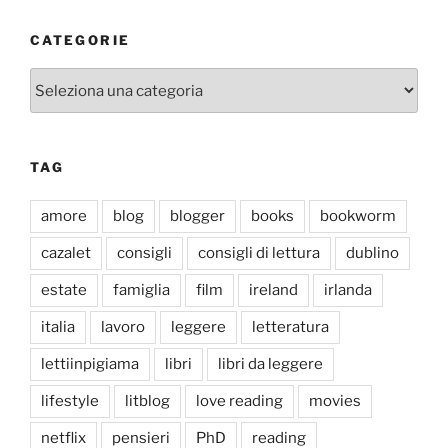
CATEGORIE
Categorie
TAG
amore
blog
blogger
books
bookworm
cazalet
consigli
consigli di lettura
dublino
estate
famiglia
film
ireland
irlanda
italia
lavoro
leggere
letteratura
lettiinpigiama
libri
libri da leggere
lifestyle
litblog
love reading
movies
netflix
pensieri
PhD
reading