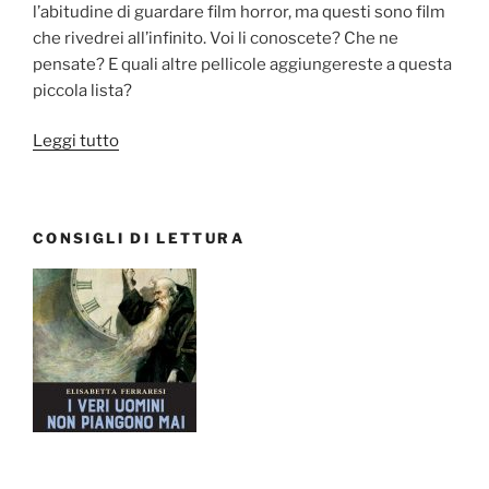
l’abitudine di guardare film horror, ma questi sono film
che rivedrei all’infinito. Voi li conoscete? Che ne
pensate? E quali altre pellicole aggiungereste a questa
piccola lista?
“Speciale
Leggi tutto
Halloween:
5
film
CONSIGLI DI LETTURA
dell’orrore
da
(ri)vedere
il
31
ottobre”