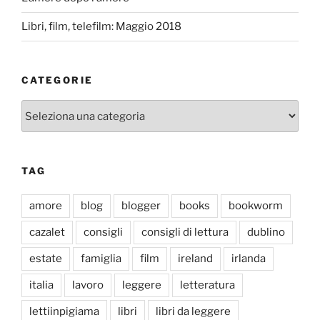
Libri, film, telefilm: Maggio 2018
CATEGORIE
Categorie
TAG
amore
blog
blogger
books
bookworm
cazalet
consigli
consigli di lettura
dublino
estate
famiglia
film
ireland
irlanda
italia
lavoro
leggere
letteratura
lettiinpigiama
libri
libri da leggere