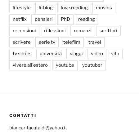
lifestyle
litblog
love reading
movies
netflix
pensieri
PhD
reading
recensioni
riflessioni
romanzi
scrittori
scrivere
serie tv
telefilm
travel
tv series
università
viaggi
video
vita
vivere all'estero
youtube
youtuber
CONTATTI
biancaritacataldi@yahoo.it