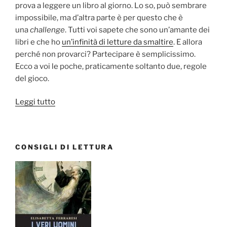
prova a leggere un libro al giorno. Lo so, può sembrare
impossibile, ma d’altra parte è per questo che è
una
challenge
. Tutti voi sapete che sono un’amante dei
libri e che ho
un’infinità di letture da smaltire
. E allora
perché non provarci? Partecipare è semplicissimo.
Ecco a voi le poche, praticamente soltanto due, regole
del gioco.
“#Weekathon
Leggi tutto
challenge
2017:
una
CONSIGLI DI LETTURA
lettura
al
giorno
dal
1
al
7