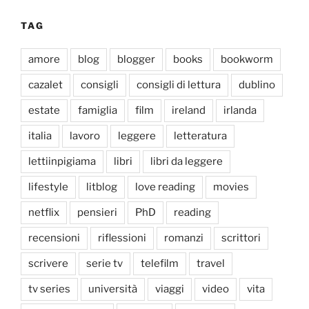
TAG
amore
blog
blogger
books
bookworm
cazalet
consigli
consigli di lettura
dublino
estate
famiglia
film
ireland
irlanda
italia
lavoro
leggere
letteratura
lettiinpigiama
libri
libri da leggere
lifestyle
litblog
love reading
movies
netflix
pensieri
PhD
reading
recensioni
riflessioni
romanzi
scrittori
scrivere
serie tv
telefilm
travel
tv series
università
viaggi
video
vita