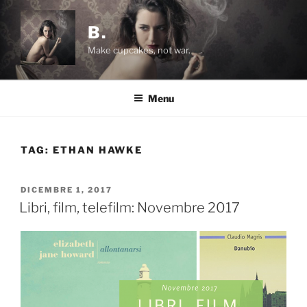
Salta
al
B.
contenuto
Make cupcakes, not war.
Menu
TAG:
ETHAN HAWKE
PUBBLICATO
DICEMBRE 1, 2017
IL
Libri, film, telefilm: Novembre 2017