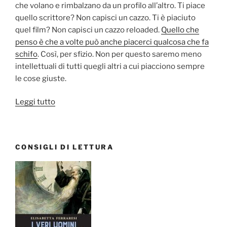
che volano e rimbalzano da un profilo all’altro. Ti piace
quello scrittore? Non capisci un cazzo. Ti è piaciuto
quel film? Non capisci un cazzo reloaded.
Quello che
penso è che a volte può anche piacerci qualcosa che fa
schifo
. Così, per sfizio. Non per questo saremo meno
intellettuali di tutti quegli altri a cui piacciono sempre
le cose giuste.
“De
Leggi tutto
gustibus
non
est
CONSIGLI DI LETTURA
disputandum
(ovvero
del
coraggio
di
avere
un’opinione)”