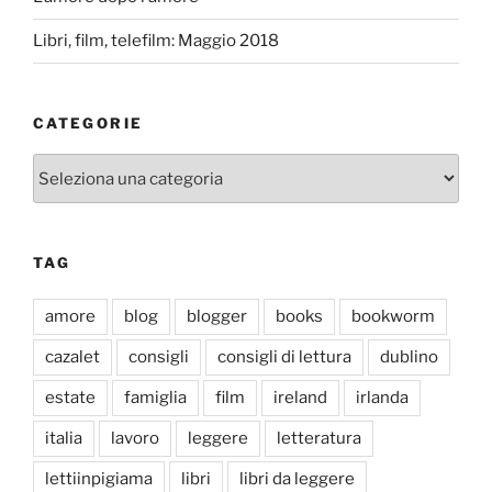
Libri, film, telefilm: Maggio 2018
CATEGORIE
Categorie
TAG
amore
blog
blogger
books
bookworm
cazalet
consigli
consigli di lettura
dublino
estate
famiglia
film
ireland
irlanda
italia
lavoro
leggere
letteratura
lettiinpigiama
libri
libri da leggere