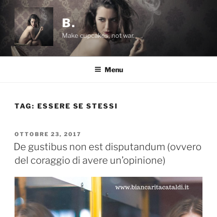
Salta
al
B.
contenuto
Make cupcakes, not war.
Menu
TAG:
ESSERE SE STESSI
PUBBLICATO
OTTOBRE 23, 2017
IL
De gustibus non est disputandum (ovvero
del coraggio di avere un’opinione)