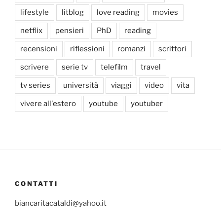
lifestyle
litblog
love reading
movies
netflix
pensieri
PhD
reading
recensioni
riflessioni
romanzi
scrittori
scrivere
serie tv
telefilm
travel
tv series
università
viaggi
video
vita
vivere all'estero
youtube
youtuber
CONTATTI
biancaritacataldi@yahoo.it