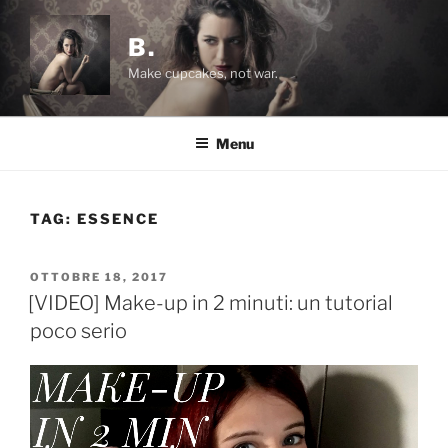
Salta
al
B.
contenuto
Make cupcakes, not war.
Menu
TAG:
ESSENCE
PUBBLICATO
OTTOBRE 18, 2017
IL
[VIDEO] Make-up in 2 minuti: un tutorial
poco serio