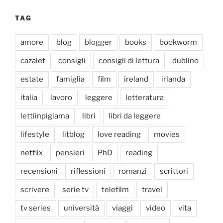
TAG
amore
blog
blogger
books
bookworm
cazalet
consigli
consigli di lettura
dublino
estate
famiglia
film
ireland
irlanda
italia
lavoro
leggere
letteratura
lettiinpigiama
libri
libri da leggere
lifestyle
litblog
love reading
movies
netflix
pensieri
PhD
reading
recensioni
riflessioni
romanzi
scrittori
scrivere
serie tv
telefilm
travel
tv series
università
viaggi
video
vita