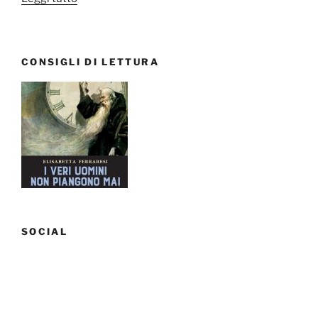
Make-
up
in
CONSIGLI DI LETTURA
2
minuti:
un
tutorial
poco
serio”
SOCIAL