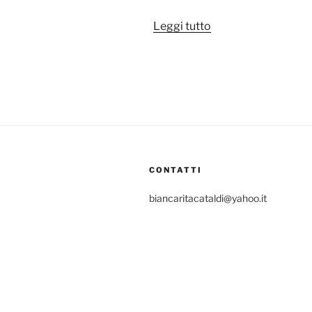
“Non
Leggi tutto
così
giovani:
i
ventenni
e
l’angoscia
del
futuro”
CONTATTI
biancaritacataldi@yahoo.it