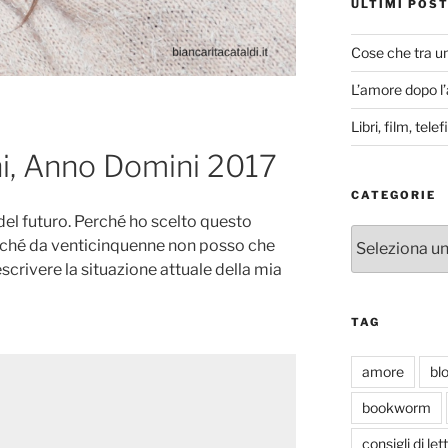
ULTIMI POS
Cose che tra u
L’amore dopo l
Libri, film, tel
ni, Anno Domini 2017
CATEGORIE
 del futuro. Perché ho scelto questo
Categorie
perché da venticinquenne non posso che
escrivere la situazione attuale della mia
TAG
amore
bl
bookworm
consigli di let