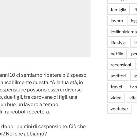
famiglia
f
lavoro
le
lettiinpigiama
lifestyle
li
netflix
pen
recensioni
 anni 10 ci sentiamo ripetere più spesso
scrittori
s
mancabilmente questa: “Alla tua età, io
travel
tv 
 sospensione possono esserci diverse
 due figli, tre carovane di figli, una
video
vita
, un bue, un lavoro a tempo
youtuber
i francobolli eccetera.
 dopo i puntini di sospensione. Ciò che
noi? Noi che abbiamo?