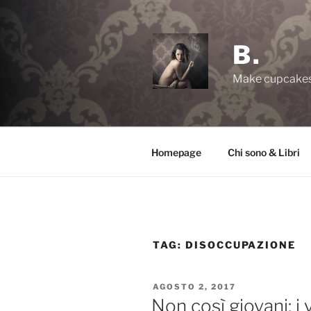
Salta
al
contenuto
B.
Make cupcakes,
Homepage
Chi sono & Libri
TAG:
DISOCCUPAZIONE
PUBBLICATO
AGOSTO 2, 2017
IL
Non così giovani: i 