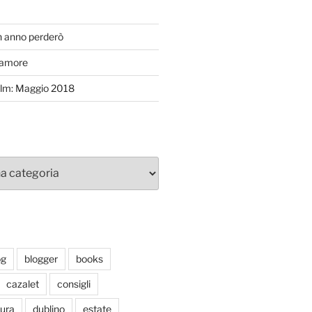
T
n anno perderò
’amore
efilm: Maggio 2018
og
blogger
books
cazalet
consigli
tura
dublino
estate