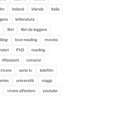
ilm
ireland
irlanda
italia
ggere
letteratura
libri
libri da leggere
tblog
love reading
movies
sieri
PhD
reading
riflessioni
romanzi
crivere
serie tv
telefilm
series
università
viaggi
vivere all'estero
youtube