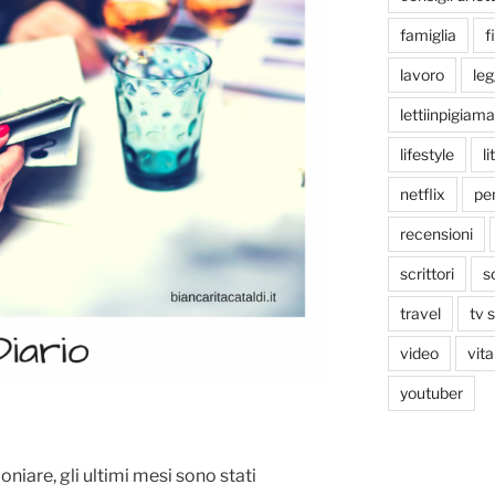
famiglia
f
lavoro
le
lettiinpigiama
lifestyle
li
netflix
pen
recensioni
scrittori
s
travel
tv 
video
vita
youtuber
iare, gli ultimi mesi sono stati