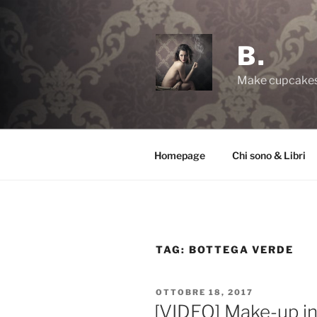
Salta
al
contenuto
B.
Make cupcakes,
Homepage
Chi sono & Libri
TAG:
BOTTEGA VERDE
PUBBLICATO
OTTOBRE 18, 2017
IL
[VIDEO] Make-up in 