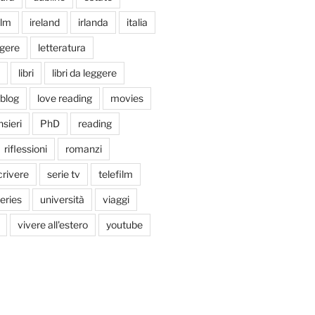
ilm
ireland
irlanda
italia
ggere
letteratura
libri
libri da leggere
tblog
love reading
movies
sieri
PhD
reading
riflessioni
romanzi
crivere
serie tv
telefilm
series
università
viaggi
vivere all'estero
youtube