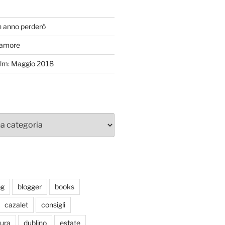
T
n anno perderò
’amore
efilm: Maggio 2018
og
blogger
books
cazalet
consigli
tura
dublino
estate