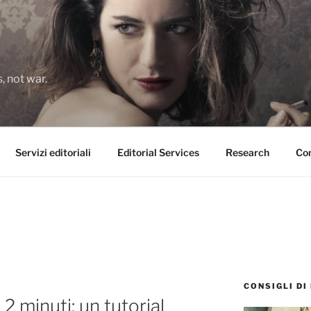
 not war.
Servizi editoriali
Editorial Services
Research
Con
CONSIGLI DI
2 minuti: un tutorial