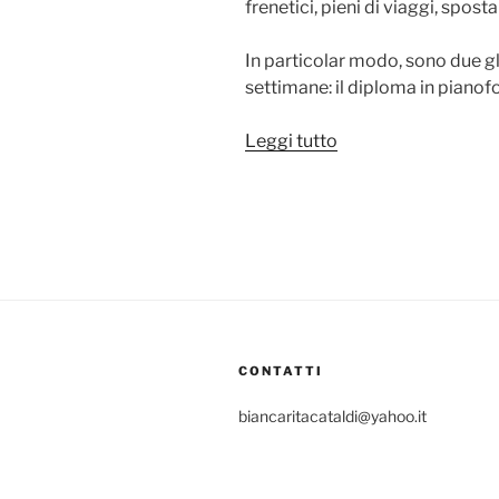
frenetici, pieni di viaggi, spost
In particolar modo, sono due gl
settimane: il diploma in pianof
“Diario:
Leggi tutto
sabato,
22
luglio
2017”
CONTATTI
biancaritacataldi@yahoo.it