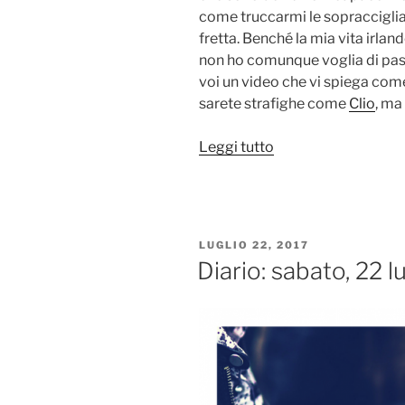
come truccarmi le sopracciglia
fretta. Benché la mia vita irland
non ho comunque voglia di pass
voi un video che vi spiega come
sarete strafighe come
Clio
, ma
“[VIDEO]
Leggi tutto
Make-
up
in
2
PUBBLICATO
LUGLIO 22, 2017
minuti:
IL
Diario: sabato, 22 l
un
tutorial
poco
serio”