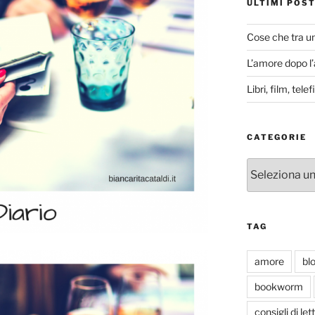
ULTIMI POS
Cose che tra u
L’amore dopo l
Libri, film, tel
CATEGORIE
Categorie
TAG
amore
bl
bookworm
consigli di let