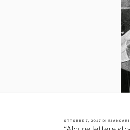
PUBBLICATO
OTTOBRE 7, 2017
DI
BIANCARI
IL
“Alcune lettere stra