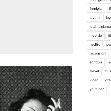
famiglia
f
lavoro
le
lettiinpigiama
lifestyle
li
netflix
pen
recensioni
scrittori
s
travel
tv 
video
vita
youtuber