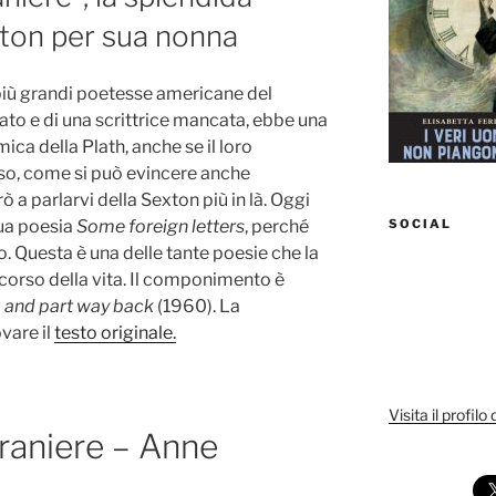
ton per sua nonna
più grandi poetesse americane del
zato e di una scrittrice mancata, ebbe una
mica della Plath, anche se il loro
so, come si può evincere anche
ò a parlarvi della Sexton più in là. Oggi
SOCIAL
sua poesia
Some foreign letters
, perché
Questa è una delle tante poesie che la
corso della vita. Il componimento è
 and part way back
(1960). La
ovare il
testo originale.
Visita il profilo
traniere – Anne