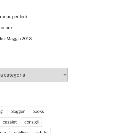
T
n anno perderò
’amore
efilm: Maggio 2018
og
blogger
books
cazalet
consigli
tura
dublino
estate