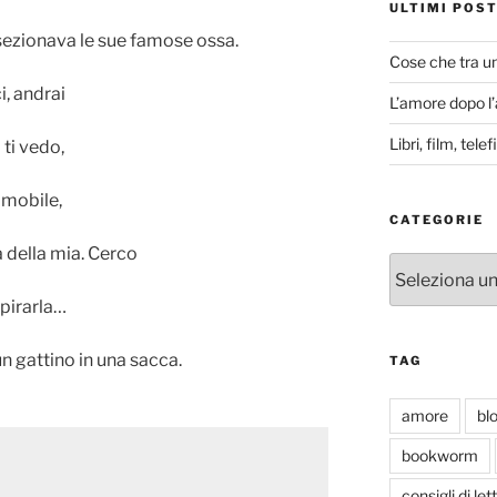
ULTIMI POS
sezionava le sue famose ossa.
Cose che tra u
i, andrai
L’amore dopo l
Libri, film, tel
 ti vedo,
mmobile,
CATEGORIE
a della mia. Cerco
Categorie
spirarla…
 un gattino in una sacca.
TAG
amore
bl
bookworm
consigli di let