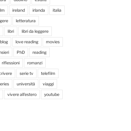
ilm
ireland
irlanda
italia
ggere
letteratura
libri
libri da leggere
tblog
love reading
movies
sieri
PhD
reading
riflessioni
romanzi
crivere
serie tv
telefilm
series
università
viaggi
vivere all'estero
youtube