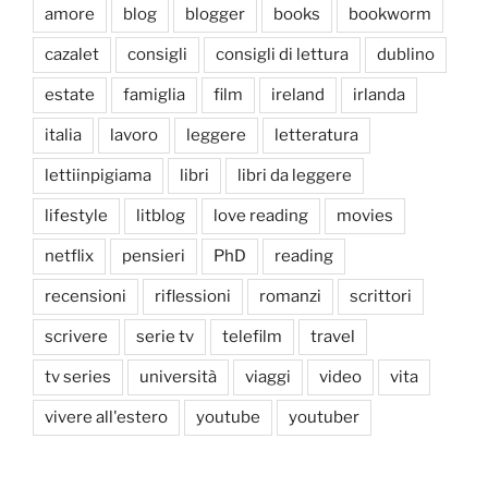
amore
blog
blogger
books
bookworm
cazalet
consigli
consigli di lettura
dublino
estate
famiglia
film
ireland
irlanda
italia
lavoro
leggere
letteratura
lettiinpigiama
libri
libri da leggere
lifestyle
litblog
love reading
movies
netflix
pensieri
PhD
reading
recensioni
riflessioni
romanzi
scrittori
scrivere
serie tv
telefilm
travel
tv series
università
viaggi
video
vita
vivere all'estero
youtube
youtuber