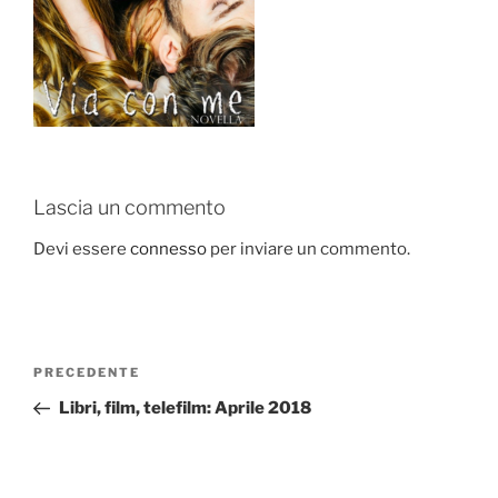
Lascia un commento
Devi essere
connesso
per inviare un commento.
Navigazione
Articolo
PRECEDENTE
articoli
precedente:
Libri, film, telefilm: Aprile 2018