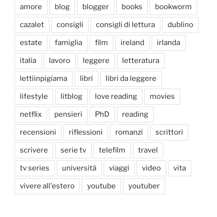
amore
blog
blogger
books
bookworm
cazalet
consigli
consigli di lettura
dublino
estate
famiglia
film
ireland
irlanda
italia
lavoro
leggere
letteratura
lettiinpigiama
libri
libri da leggere
lifestyle
litblog
love reading
movies
netflix
pensieri
PhD
reading
recensioni
riflessioni
romanzi
scrittori
scrivere
serie tv
telefilm
travel
tv series
università
viaggi
video
vita
vivere all'estero
youtube
youtuber