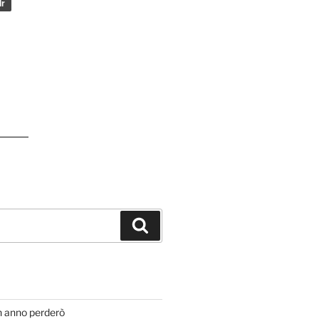
Cerca
T
n anno perderò