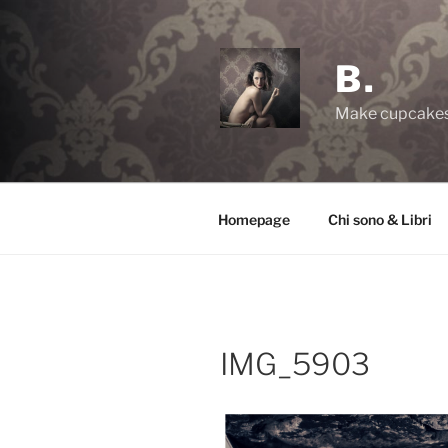
Salta
al
contenuto
B.
Make cupcakes,
Homepage
Chi sono & Libri
IMG_5903