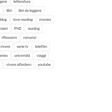
ggere
letteratura
libri
libri da leggere
tblog
love reading
movies
sieri
PhD
reading
riflessioni
romanzi
crivere
serie tv
telefilm
series
università
viaggi
vivere all'estero
youtube