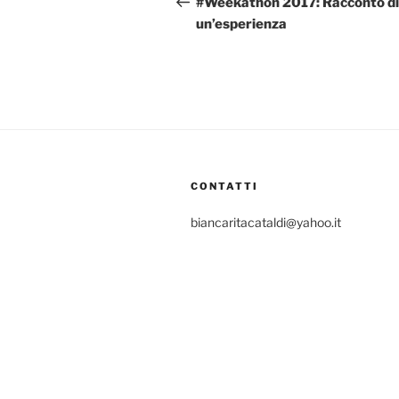
articoli
#Weekathon 2017: Racconto di
un’esperienza
CONTATTI
biancaritacataldi@yahoo.it