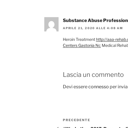
Substance Abuse Profession
APRILE 21, 2020 ALLE 4:08 AM
Heroin Treatment
http://aaa-rehab
Centers Gastonia Nc
Medical Rehab
Lascia un commento
Devi essere
connesso
per invi
Navigazione
Articolo
PRECEDENTE
precedente: