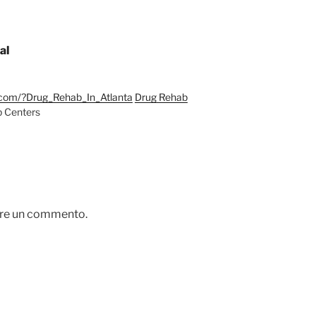
al
.com/?Drug_Rehab_In_Atlanta
Drug Rehab
 Centers
are un commento.