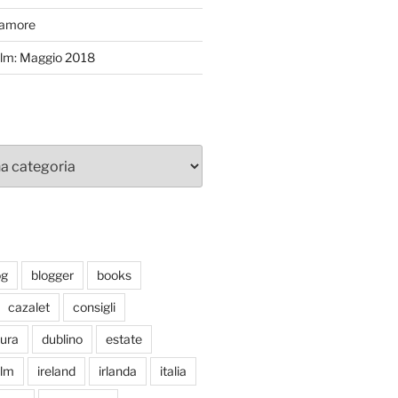
’amore
efilm: Maggio 2018
og
blogger
books
cazalet
consigli
tura
dublino
estate
ilm
ireland
irlanda
italia