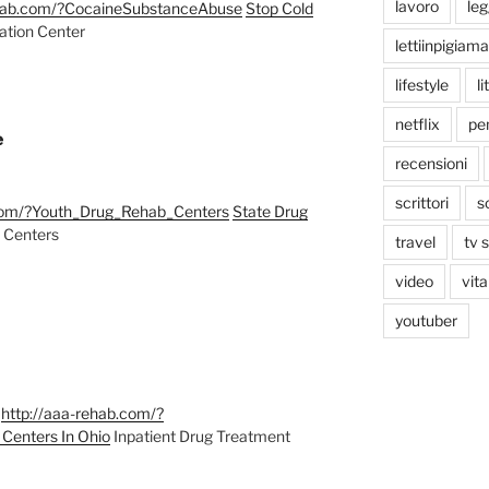
lavoro
le
ehab.com/?CocaineSubstanceAbuse
Stop Cold
ation Center
lettiinpigiama
lifestyle
li
netflix
pen
e
recensioni
scrittori
s
.com/?Youth_Drug_Rehab_Centers
State Drug
 Centers
travel
tv 
video
vita
youtuber
d
http://aaa-rehab.com/?
Centers In Ohio
Inpatient Drug Treatment