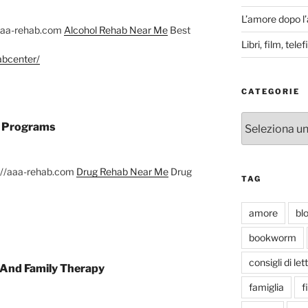
L’amore dopo l
/aaa-rehab.com
Alcohol Rehab Near Me
Best
Libri, film, tel
abcenter/
CATEGORIE
Categorie
n Programs
p://aaa-rehab.com
Drug Rehab Near Me
Drug
TAG
amore
bl
bookworm
consigli di let
And Family Therapy
famiglia
f