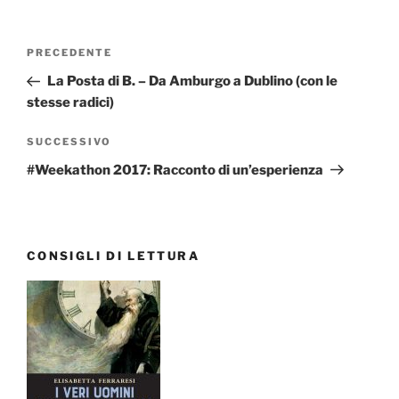
Navigazione
Articolo
PRECEDENTE
articoli
precedente:
La Posta di B. – Da Amburgo a Dublino (con le
stesse radici)
Articolo
SUCCESSIVO
successivo
#Weekathon 2017: Racconto di un’esperienza
CONSIGLI DI LETTURA