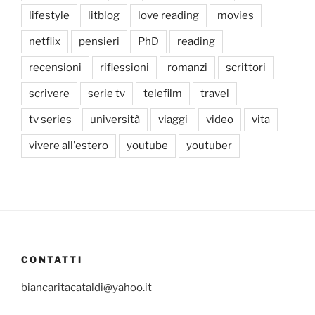
lifestyle
litblog
love reading
movies
netflix
pensieri
PhD
reading
recensioni
riflessioni
romanzi
scrittori
scrivere
serie tv
telefilm
travel
tv series
università
viaggi
video
vita
vivere all'estero
youtube
youtuber
CONTATTI
biancaritacataldi@yahoo.it