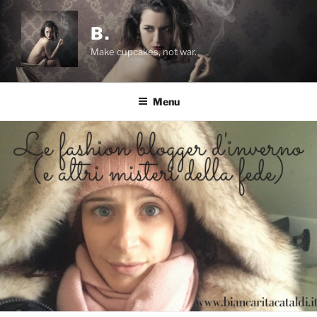
Salta
al
B.
contenuto
Make cupcakes, not war.
Menu