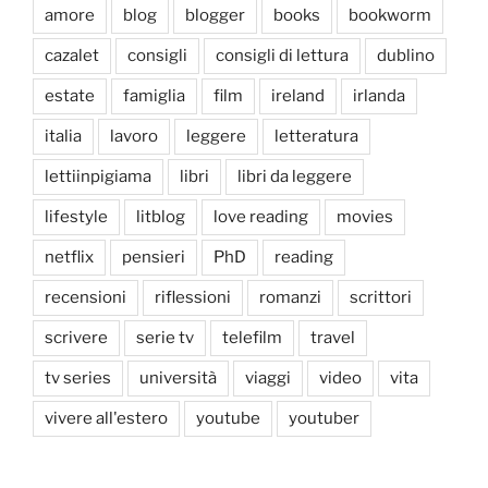
amore
blog
blogger
books
bookworm
cazalet
consigli
consigli di lettura
dublino
estate
famiglia
film
ireland
irlanda
italia
lavoro
leggere
letteratura
lettiinpigiama
libri
libri da leggere
lifestyle
litblog
love reading
movies
netflix
pensieri
PhD
reading
recensioni
riflessioni
romanzi
scrittori
scrivere
serie tv
telefilm
travel
tv series
università
viaggi
video
vita
vivere all'estero
youtube
youtuber