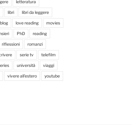
ggere
letteratura
libri
libri da leggere
tblog
love reading
movies
sieri
PhD
reading
riflessioni
romanzi
crivere
serie tv
telefilm
series
università
viaggi
vivere all'estero
youtube