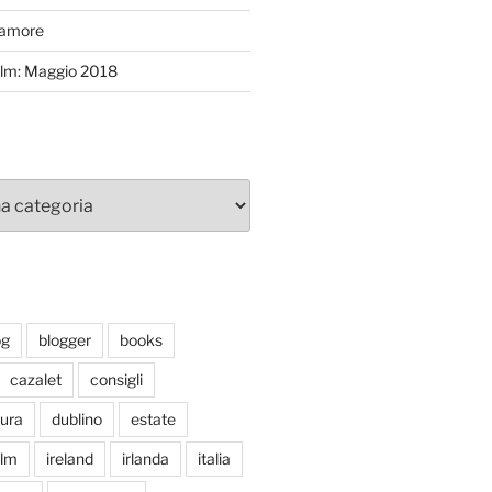
’amore
efilm: Maggio 2018
og
blogger
books
cazalet
consigli
tura
dublino
estate
ilm
ireland
irlanda
italia