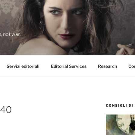
 not war.
Servizi editoriali
Editorial Services
Research
Con
CONSIGLI DI
340