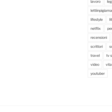
lavoro
le
lettiinpigiama
lifestyle
li
netflix
pen
recensioni
scrittori
s
travel
tv 
video
vita
youtuber