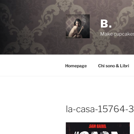
Salta
al
contenuto
B.
Make cupcakes,
Homepage
Chi sono & Libri
la-casa-15764-