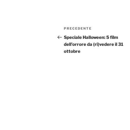
Navigazione
Articolo
PRECEDENTE
articoli
precedente:
Speciale Halloween: 5 film
dell’orrore da (ri)vedere il 31
ottobre