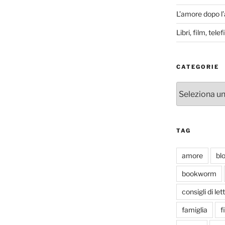
L’amore dopo l
Libri, film, tel
CATEGORIE
Categorie
TAG
amore
bl
bookworm
consigli di let
famiglia
f