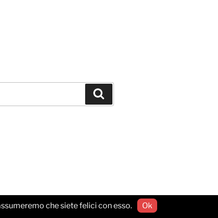
Cerca
o assumeremo che siete felici con esso.
Ok