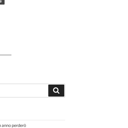
Cerca
T
n anno perderò