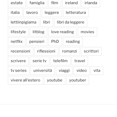
estate
famiglia
film
ireland
irlanda
italia
lavoro
leggere
letteratura
lettiinpigiama
libri
libri da leggere
lifestyle
litblog
love reading
movies
netflix
pensieri
PhD
reading
recensioni
riflessioni
romanzi
scrittori
scrivere
serie tv
telefilm
travel
tv series
università
viaggi
video
vita
vivere all'estero
youtube
youtuber