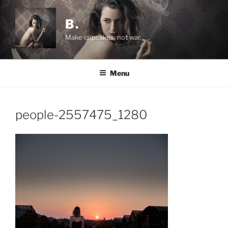
Salta
al
B.
contenuto
Make cupcakes, not war.
Menu
people-2557475_1280