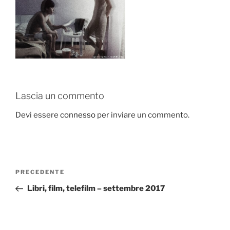
Lascia un commento
Devi essere
connesso
per inviare un commento.
Navigazione
Articolo
PRECEDENTE
articoli
precedente:
Libri, film, telefilm – settembre 2017