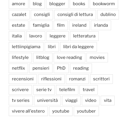
amore
blog
blogger
books
bookworm
cazalet
consigli
consigli di lettura
dublino
estate
famiglia
film
ireland
irlanda
italia
lavoro
leggere
letteratura
lettiinpigiama
libri
libri da leggere
lifestyle
litblog
love reading
movies
netflix
pensieri
PhD
reading
recensioni
riflessioni
romanzi
scrittori
scrivere
serie tv
telefilm
travel
tv series
università
viaggi
video
vita
vivere all'estero
youtube
youtuber