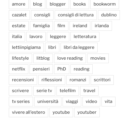
amore
blog
blogger
books
bookworm
cazalet
consigli
consigli di lettura
dublino
estate
famiglia
film
ireland
irlanda
italia
lavoro
leggere
letteratura
lettiinpigiama
libri
libri da leggere
lifestyle
litblog
love reading
movies
netflix
pensieri
PhD
reading
recensioni
riflessioni
romanzi
scrittori
scrivere
serie tv
telefilm
travel
tv series
università
viaggi
video
vita
vivere all'estero
youtube
youtuber