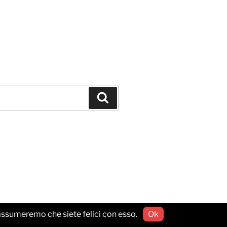
Cerca
o assumeremo che siete felici con esso.
Ok