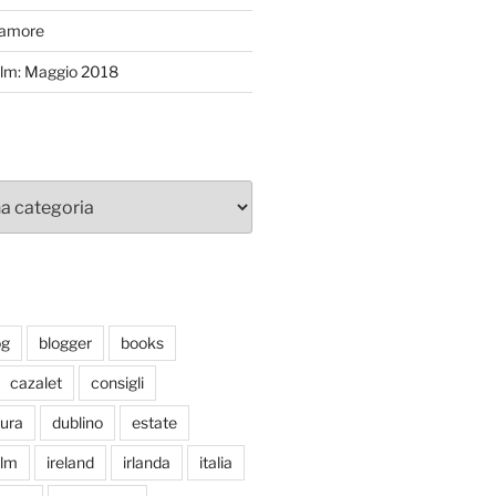
’amore
efilm: Maggio 2018
og
blogger
books
cazalet
consigli
tura
dublino
estate
ilm
ireland
irlanda
italia