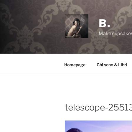
Salta
al
contenuto
B.
Make cupcakes,
Homepage
Chi sono & Libri
telescope-2551