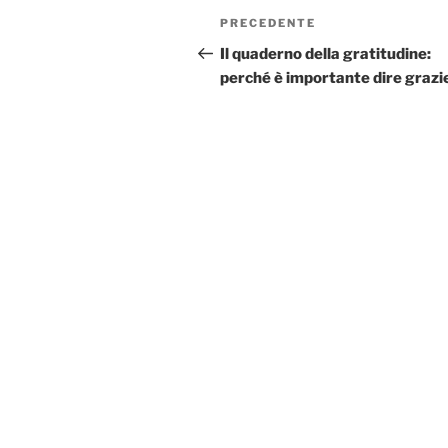
Navigazione
Articolo
PRECEDENTE
articoli
precedente:
Il quaderno della gratitudine:
perché è importante dire grazi