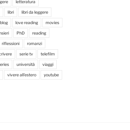
ggere
letteratura
libri
libri da leggere
tblog
love reading
movies
sieri
PhD
reading
riflessioni
romanzi
crivere
serie tv
telefilm
series
università
viaggi
vivere all'estero
youtube