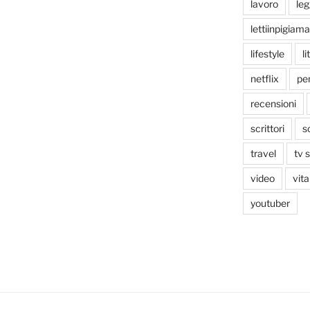
lavoro
le
lettiinpigiama
lifestyle
li
netflix
pen
recensioni
scrittori
s
travel
tv 
video
vita
youtuber