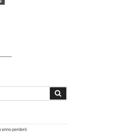
Cerca
T
n anno perderò