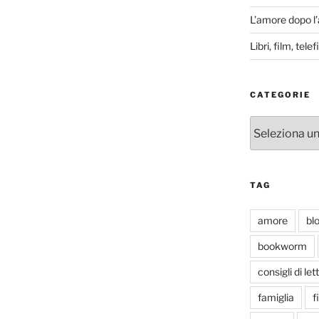
L’amore dopo l
Libri, film, tel
CATEGORIE
Categorie
TAG
amore
bl
bookworm
consigli di let
famiglia
f