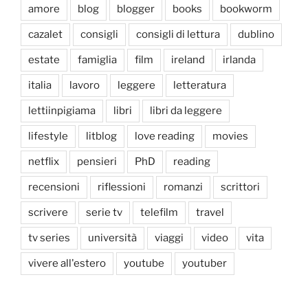
amore
blog
blogger
books
bookworm
cazalet
consigli
consigli di lettura
dublino
estate
famiglia
film
ireland
irlanda
italia
lavoro
leggere
letteratura
lettiinpigiama
libri
libri da leggere
lifestyle
litblog
love reading
movies
netflix
pensieri
PhD
reading
recensioni
riflessioni
romanzi
scrittori
scrivere
serie tv
telefilm
travel
tv series
università
viaggi
video
vita
vivere all'estero
youtube
youtuber