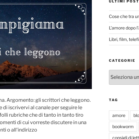
ULTIMI POS
Cose che tra u
L’amore dopo l
Libri, film, tel
CATEGORIE
Categorie
a. Argomento: gli scrittori che leggono.
TAG
di iscrivervi al canale per seguire le
folli rubriche che di tanto in tanto tiro
amore
bl
gomenti di cui vorreste discutere in una
bookworm
i o all’indirizzo
consigli di let