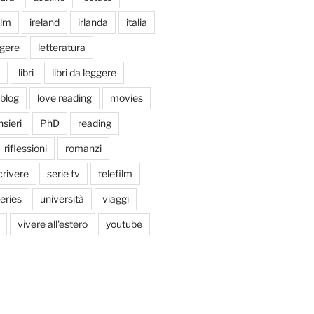
ilm
ireland
irlanda
italia
ggere
letteratura
libri
libri da leggere
tblog
love reading
movies
sieri
PhD
reading
riflessioni
romanzi
crivere
serie tv
telefilm
series
università
viaggi
vivere all'estero
youtube