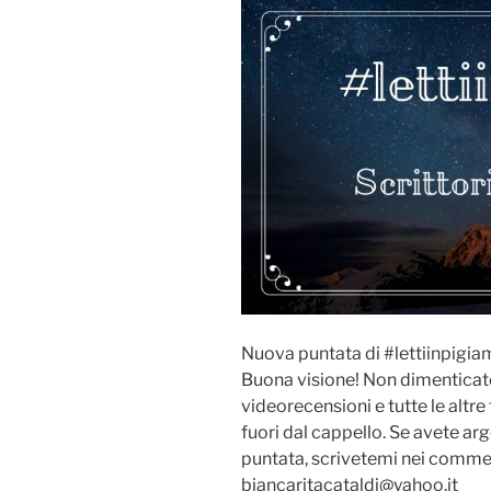
Nuova puntata di #lettiinpigiam
Buona visione! Non dimenticate 
videorecensioni e tutte le altre 
fuori dal cappello. Se avete ar
puntata, scrivetemi nei comment
biancaritacataldi@yahoo.it