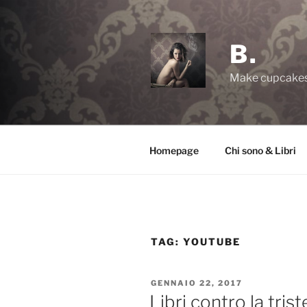
Salta
al
contenuto
B.
Make cupcakes,
Homepage
Chi sono & Libri
TAG:
YOUTUBE
PUBBLICATO
GENNAIO 22, 2017
IL
Libri contro la tris