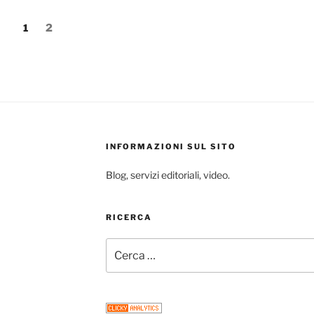
Pagina
Pagina
1
2
INFORMAZIONI SUL SITO
Blog, servizi editoriali, video.
RICERCA
Cerca: