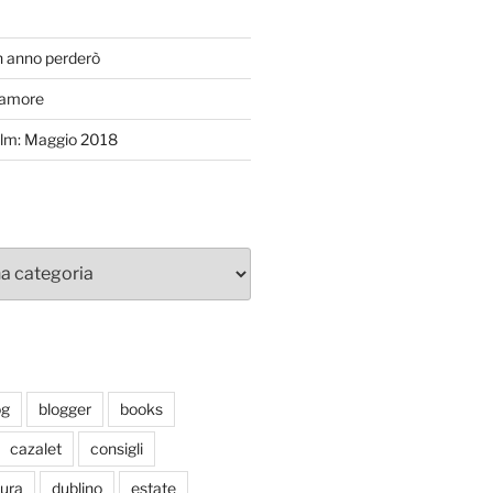
T
n anno perderò
’amore
efilm: Maggio 2018
og
blogger
books
cazalet
consigli
tura
dublino
estate