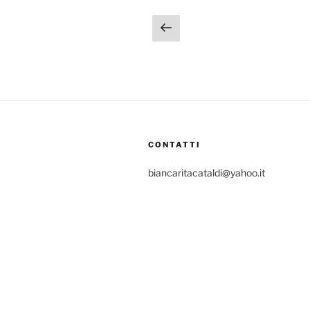
Navigazione
Pagina
precedente
articoli
CONTATTI
biancaritacataldi@yahoo.it