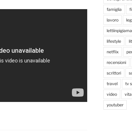
famiglia
f
lavoro
le
lettiinpigiama
lifestyle
li
netflix
pen
recensioni
scrittori
s
travel
tv 
video
vita
youtuber