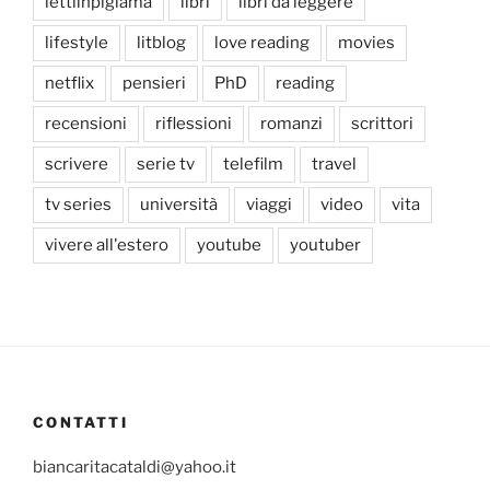
lettiinpigiama
libri
libri da leggere
lifestyle
litblog
love reading
movies
netflix
pensieri
PhD
reading
recensioni
riflessioni
romanzi
scrittori
scrivere
serie tv
telefilm
travel
tv series
università
viaggi
video
vita
vivere all'estero
youtube
youtuber
CONTATTI
biancaritacataldi@yahoo.it