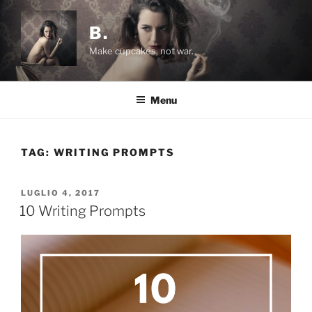
Salta
al
B.
contenuto
Make cupcakes, not war.
Menu
TAG:
WRITING PROMPTS
PUBBLICATO
LUGLIO 4, 2017
IL
10 Writing Prompts