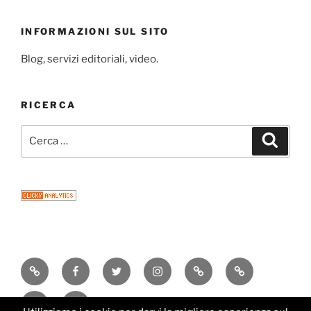
INFORMAZIONI SUL SITO
Blog, servizi editoriali, video.
RICERCA
Cerca:
Cerca
Consigli
Facebook
Twitter
Instagram
Email
Newsletter
di
Research
Editorial
lettura