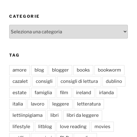
CATEGORIE
Categorie
TAG
amore
blog
blogger
books
bookworm
cazalet
consigli
consigli di lettura
dublino
estate
famiglia
film
ireland
irlanda
italia
lavoro
leggere
letteratura
lettiinpigiama
libri
libri da leggere
lifestyle
litblog
love reading
movies