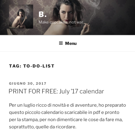
Salta
al
B.
contenuto
Make cupcakes, not war.
Menu
TAG:
TO-DO-LIST
PUBBLICATO
GIUGNO 30, 2017
IL
PRINT FOR FREE: July ’17 calendar
Per un luglio ricco di novità e di avventure, ho preparato
questo piccolo calendario scaricabile in pdf e pronto
per la stampa, per non dimenticare le cose da fare ma,
soprattutto, quelle da ricordare.