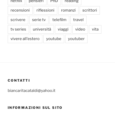
netflix
pensieri
PhD
reading
recensioni
riflessioni
romanzi
scrittori
scrivere
serie tv
telefilm
travel
tv series
università
viaggi
video
vita
vivere all'estero
youtube
youtuber
CONTATTI
biancaritacataldi@yahoo.it
INFORMAZIONI SUL SITO