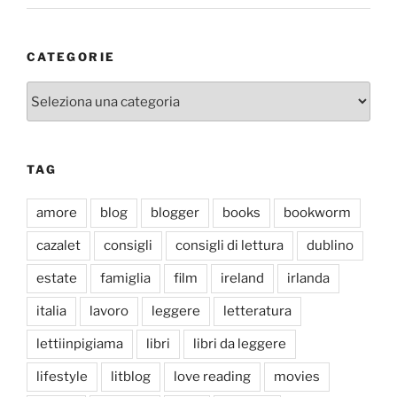
CATEGORIE
Categorie
TAG
amore
blog
blogger
books
bookworm
cazalet
consigli
consigli di lettura
dublino
estate
famiglia
film
ireland
irlanda
italia
lavoro
leggere
letteratura
lettiinpigiama
libri
libri da leggere
lifestyle
litblog
love reading
movies