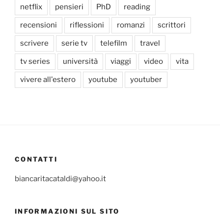
netflix
pensieri
PhD
reading
recensioni
riflessioni
romanzi
scrittori
scrivere
serie tv
telefilm
travel
tv series
università
viaggi
video
vita
vivere all'estero
youtube
youtuber
CONTATTI
biancaritacataldi@yahoo.it
INFORMAZIONI SUL SITO