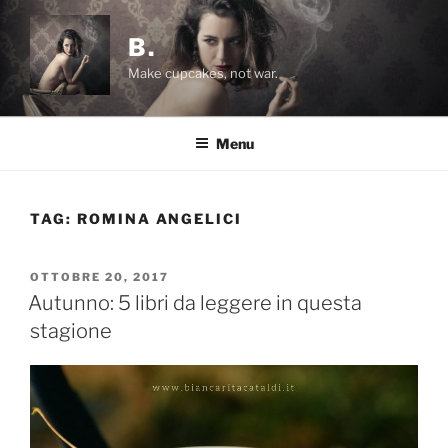
Salta
al
B.
contenuto
Make cupcakes, not war.
Menu
TAG:
ROMINA ANGELICI
PUBBLICATO
OTTOBRE 20, 2017
IL
Autunno: 5 libri da leggere in questa
stagione