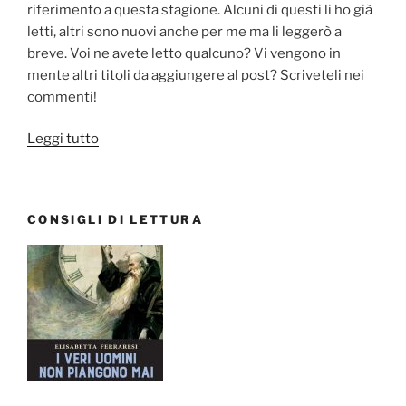
riferimento a questa stagione. Alcuni di questi li ho già
letti, altri sono nuovi anche per me ma li leggerò a
breve. Voi ne avete letto qualcuno? Vi vengono in
mente altri titoli da aggiungere al post? Scriveteli nei
commenti!
“Autunno:
Leggi tutto
5
libri
da
CONSIGLI DI LETTURA
leggere
in
questa
stagione”