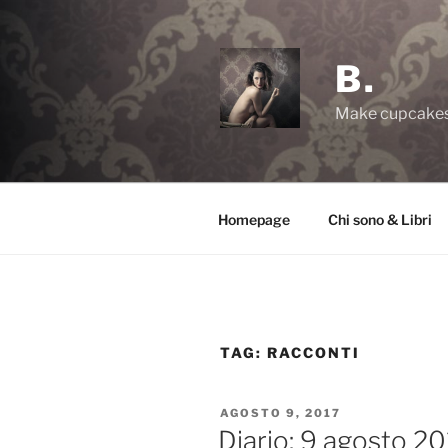
Salta
al
contenuto
B.
Make cupcakes,
Homepage
Chi sono & Libri
TAG:
RACCONTI
PUBBLICATO
AGOSTO 9, 2017
IL
Diario: 9 agosto 2