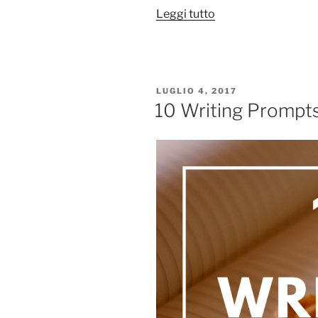
“Diario:
Leggi tutto
9
agosto
2017”
PUBBLICATO
LUGLIO 4, 2017
IL
10 Writing Prompt