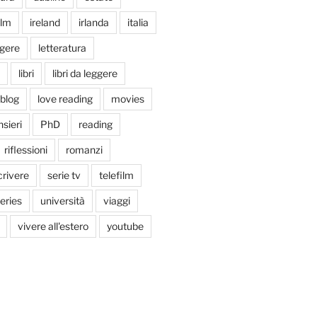
ilm
ireland
irlanda
italia
ggere
letteratura
libri
libri da leggere
tblog
love reading
movies
sieri
PhD
reading
riflessioni
romanzi
crivere
serie tv
telefilm
series
università
viaggi
vivere all'estero
youtube