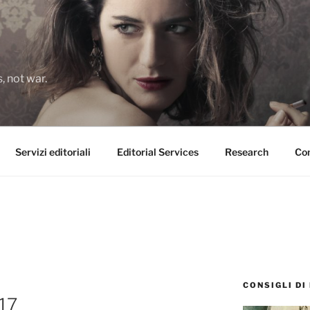
 not war.
Servizi editoriali
Editorial Services
Research
Con
CONSIGLI DI
017