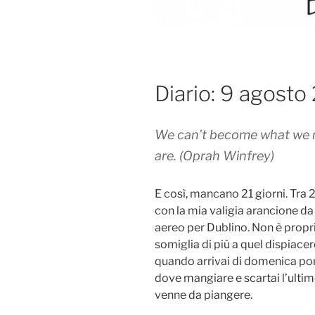
Diario: 9 agosto
We can’t become what we n
are. (Oprah Winfrey)
E così, mancano 21 giorni. Tra 
con la mia valigia arancione da v
aereo per Dublino. Non è propr
somiglia di più a quel dispiac
quando arrivai di domenica pom
dove mangiare e scartai l’ult
venne da piangere.