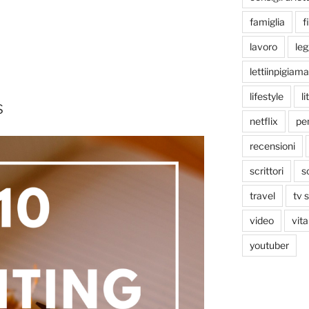
famiglia
f
lavoro
le
lettiinpigiama
lifestyle
li
s
netflix
pen
recensioni
scrittori
s
travel
tv 
video
vita
youtuber