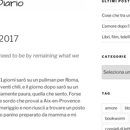
ULTIMI POS
Cose che tra u
L’amore dopo l
 2017
Libri, film, tel
eed to be by remaining what we
CATEGORIE
Categorie
21 giorni sarò su un pullman per Roma,
enti chili, e il giorno dopo sarò su un
iamente paura, quella che sento. Forse
TAG
ere sordo che provai a Aix-en-Provence
eriggio e non riuscii a trovare un posto
amore
bl
imo panino preparato da mamma e mi
bookworm
consigli di let