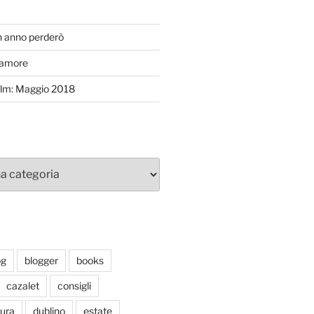
T
n anno perderò
’amore
efilm: Maggio 2018
og
blogger
books
cazalet
consigli
tura
dublino
estate