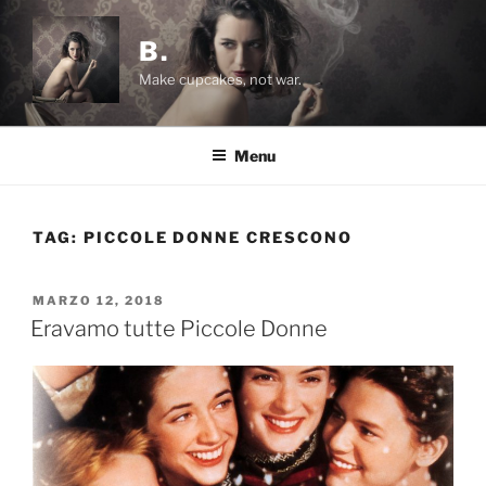
Salta
al
B.
contenuto
Make cupcakes, not war.
Menu
TAG:
PICCOLE DONNE CRESCONO
PUBBLICATO
MARZO 12, 2018
IL
Eravamo tutte Piccole Donne