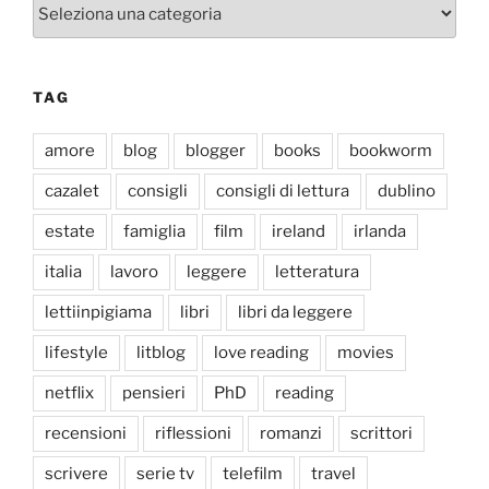
Categorie
TAG
amore
blog
blogger
books
bookworm
cazalet
consigli
consigli di lettura
dublino
estate
famiglia
film
ireland
irlanda
italia
lavoro
leggere
letteratura
lettiinpigiama
libri
libri da leggere
lifestyle
litblog
love reading
movies
netflix
pensieri
PhD
reading
recensioni
riflessioni
romanzi
scrittori
scrivere
serie tv
telefilm
travel