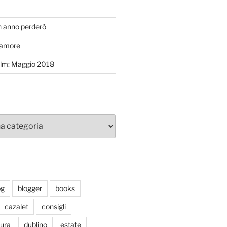
T
n anno perderò
’amore
efilm: Maggio 2018
og
blogger
books
cazalet
consigli
tura
dublino
estate