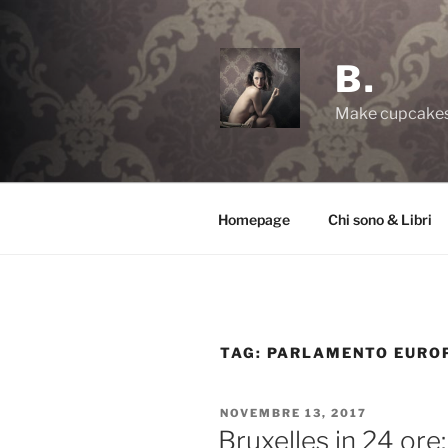
Salta
al
contenuto
B.
Make cupcakes,
Homepage
Chi sono & Libri
TAG:
PARLAMENTO EURO
PUBBLICATO
NOVEMBRE 13, 2017
IL
Bruxelles in 24 ore: