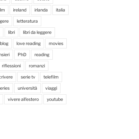
ilm
ireland
irlanda
italia
ggere
letteratura
libri
libri da leggere
tblog
love reading
movies
sieri
PhD
reading
riflessioni
romanzi
crivere
serie tv
telefilm
series
università
viaggi
vivere all'estero
youtube