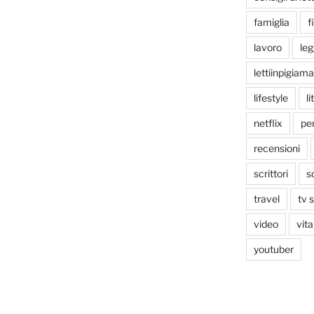
famiglia
f
lavoro
le
lettiinpigiama
lifestyle
li
netflix
pen
recensioni
scrittori
s
travel
tv 
video
vita
youtuber