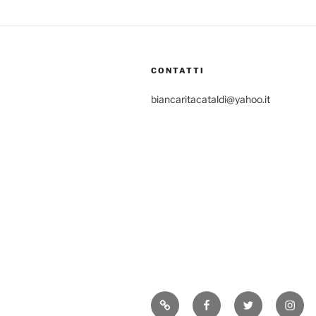
CONTATTI
biancaritacataldi@yahoo.it
Consigli
Facebook
Twitter
Insta