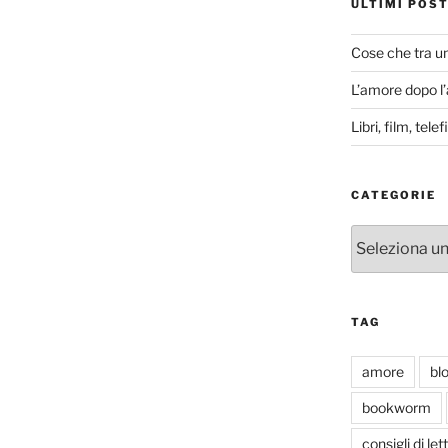
ULTIMI POS
Cose che tra u
L’amore dopo l
Libri, film, tel
CATEGORIE
Categorie
TAG
amore
bl
bookworm
consigli di let