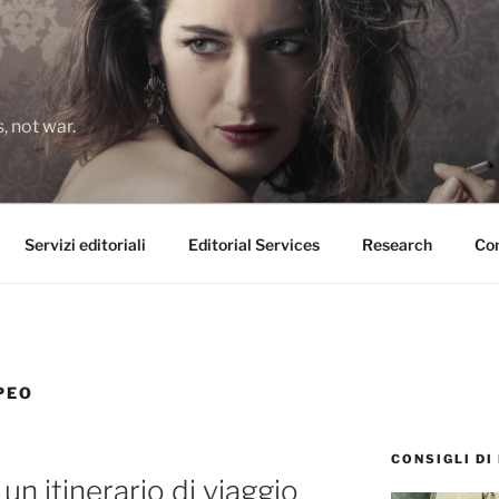
 not war.
Servizi editoriali
Editorial Services
Research
Con
PEO
CONSIGLI DI
 un itinerario di viaggio