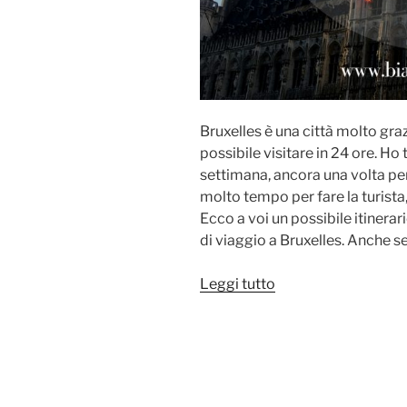
Bruxelles è una città molto gra
possibile visitare in 24 ore. Ho
settimana, ancora una volta pe
molto tempo per fare la turista, 
Ecco a voi un possibile itinerar
di viaggio a Bruxelles. Anche 
“Bruxelles
Leggi tutto
in
24
ore:
un
itinerario