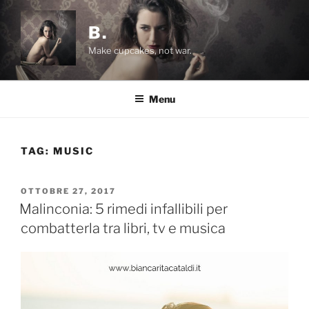
Salta
al
B.
contenuto
Make cupcakes, not war.
Menu
TAG:
MUSIC
PUBBLICATO
OTTOBRE 27, 2017
IL
Malinconia: 5 rimedi infallibili per
combatterla tra libri, tv e musica