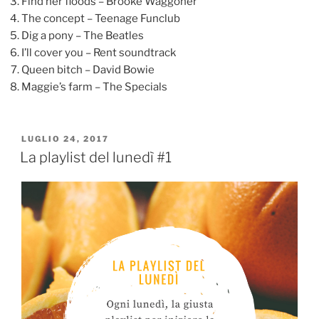
Find her floods – Brooke Waggoner
The concept – Teenage Funclub
Dig a pony – The Beatles
I’ll cover you – Rent soundtrack
Queen bitch – David Bowie
Maggie’s farm – The Specials
PUBBLICATO
LUGLIO 24, 2017
IL
La playlist del lunedì #1