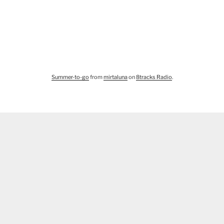
Summer-to-go
from
mirtaluna
on
8tracks Radio
.