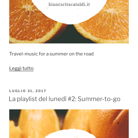
Travel-music for a summer on the road
“La
Leggi tutto
playlist
del
lunedì
PUBBLICATO
LUGLIO 31, 2017
IL
#3:
La playlist del lunedì #2: Summer-to-go
Ready
to
go”