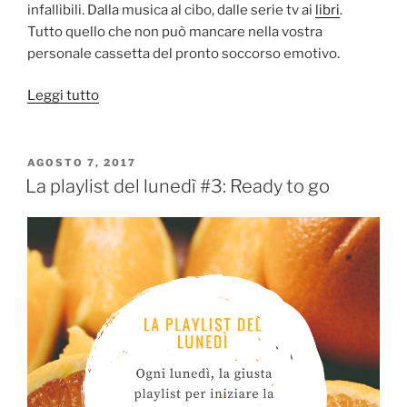
infallibili. Dalla musica al cibo, dalle serie tv ai
libri
.
Tutto quello che non può mancare nella vostra
personale cassetta del pronto soccorso emotivo.
“Malinconia:
Leggi tutto
5
rimedi
infallibili
PUBBLICATO
AGOSTO 7, 2017
IL
per
La playlist del lunedì #3: Ready to go
combatterla
tra
libri,
tv
e
musica”