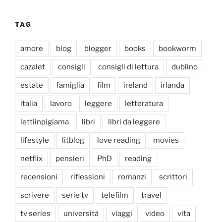
TAG
amore
blog
blogger
books
bookworm
cazalet
consigli
consigli di lettura
dublino
estate
famiglia
film
ireland
irlanda
italia
lavoro
leggere
letteratura
lettiinpigiama
libri
libri da leggere
lifestyle
litblog
love reading
movies
netflix
pensieri
PhD
reading
recensioni
riflessioni
romanzi
scrittori
scrivere
serie tv
telefilm
travel
tv series
università
viaggi
video
vita