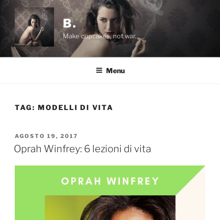
Salta
al
B.
contenuto
Make cupcakes, not war.
Menu
TAG:
MODELLI DI VITA
PUBBLICATO
AGOSTO 19, 2017
IL
Oprah Winfrey: 6 lezioni di vita