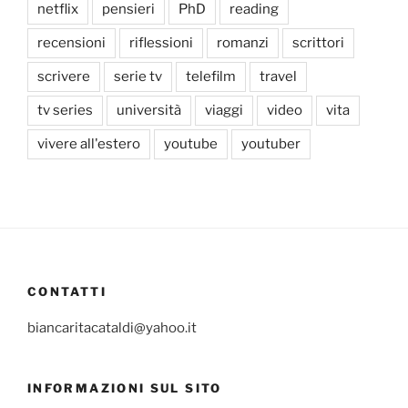
netflix
pensieri
PhD
reading
recensioni
riflessioni
romanzi
scrittori
scrivere
serie tv
telefilm
travel
tv series
università
viaggi
video
vita
vivere all'estero
youtube
youtuber
CONTATTI
biancaritacataldi@yahoo.it
INFORMAZIONI SUL SITO