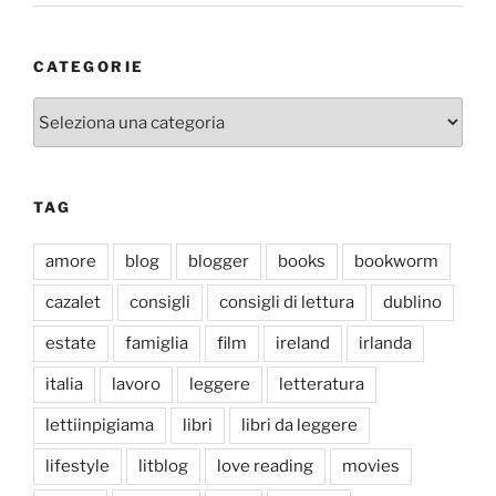
CATEGORIE
Categorie
TAG
amore
blog
blogger
books
bookworm
cazalet
consigli
consigli di lettura
dublino
estate
famiglia
film
ireland
irlanda
italia
lavoro
leggere
letteratura
lettiinpigiama
libri
libri da leggere
lifestyle
litblog
love reading
movies