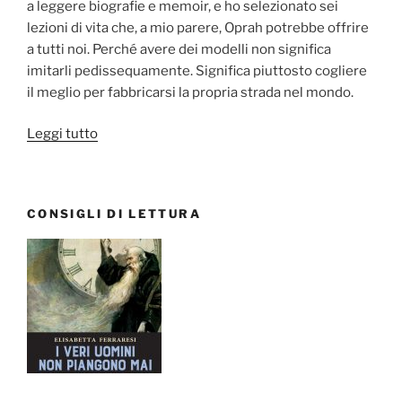
a leggere biografie e memoir, e ho selezionato sei
lezioni di vita che, a mio parere, Oprah potrebbe offrire
a tutti noi. Perché avere dei modelli non significa
imitarli pedissequamente. Significa piuttosto cogliere
il meglio per fabbricarsi la propria strada nel mondo.
“Oprah
Leggi tutto
Winfrey:
6
lezioni
CONSIGLI DI LETTURA
di
vita”