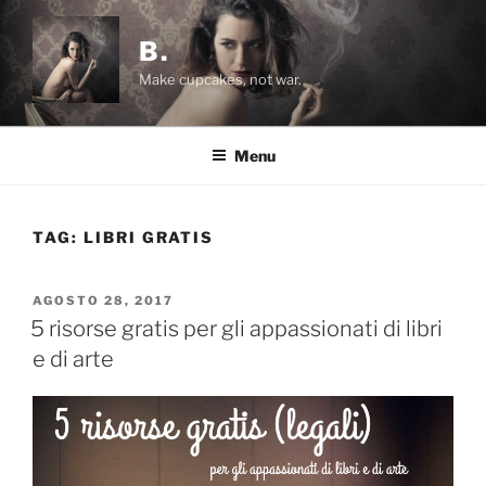
Salta
al
B.
contenuto
Make cupcakes, not war.
Menu
TAG:
LIBRI GRATIS
PUBBLICATO
AGOSTO 28, 2017
IL
5 risorse gratis per gli appassionati di libri
e di arte