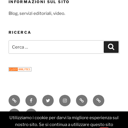
INFORMAZIONI SUL SITO
Blog, servizi editoriali, video.
RICERCA
Cerca:
Cerca
Consigli
Facebook
Twitter
Instagram
Email
Newsletter
di
Research
Editorial
lettura
Utilizziamo i cookie per darvi la migliore esperienza sul
Services
nostro sito. Se si continua a utilizzare questo sito