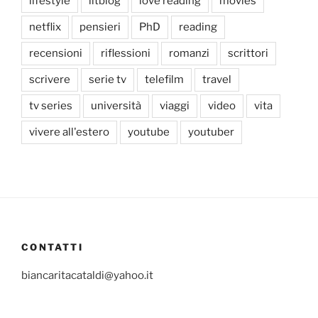
lifestyle
litblog
love reading
movies
netflix
pensieri
PhD
reading
recensioni
riflessioni
romanzi
scrittori
scrivere
serie tv
telefilm
travel
tv series
università
viaggi
video
vita
vivere all'estero
youtube
youtuber
CONTATTI
biancaritacataldi@yahoo.it