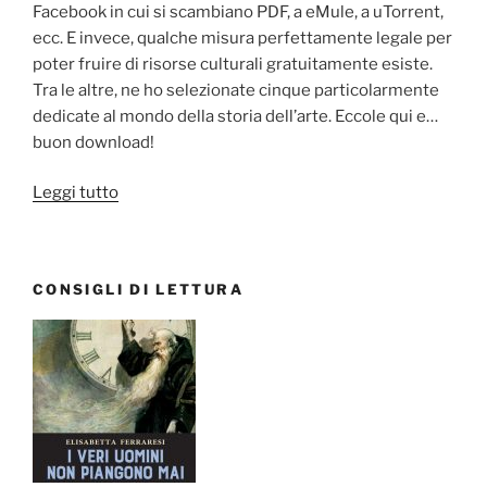
Facebook in cui si scambiano PDF, a eMule, a uTorrent,
ecc. E invece, qualche misura perfettamente legale per
poter fruire di risorse culturali gratuitamente esiste.
Tra le altre, ne ho selezionate cinque particolarmente
dedicate al mondo della storia dell’arte. Eccole qui e…
buon download!
“5
Leggi tutto
risorse
gratis
per
CONSIGLI DI LETTURA
gli
appassionati
di
libri
e
di
arte”